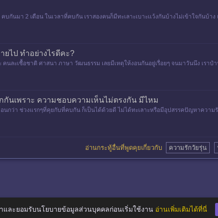
นมา 2 เดือน ในเวลาที่คบกัน เราสองคนก็มีทะเลาะเบาะเเว้งกันบ้างไม่เข้าใจกันบ้าง แต่ช่
ยบหายไป ทำอย่างไรดีคะ?
าะ คนละเชื้อชาติ ศาสนา ภาษา วัฒนธรรม เลยมีเหตุให้งอนกันอยู่เรื่อยๆ จนมาวันนึง เราป๋
ลิกกันเพราะ ความชอบความเห็นไม่ตรงกัน มีไหม
นกว่า ช่วงแรกๆที่คุยกับที่คบกัน ก็เป็นได้ด้วยดี ไม่ได้ทะเลาะหรือมีอุปสรรคปัญหาความรั
อ่านกระทู้อื่นที่พูดคุยเกี่ยวกับ
ความรักวัยรุ่น
าและยอมรับนโยบายข้อมูลส่วนบุคคลก่อนเริ่มใช้งาน
อ่านเพิ่มเติมได้ที่นี่