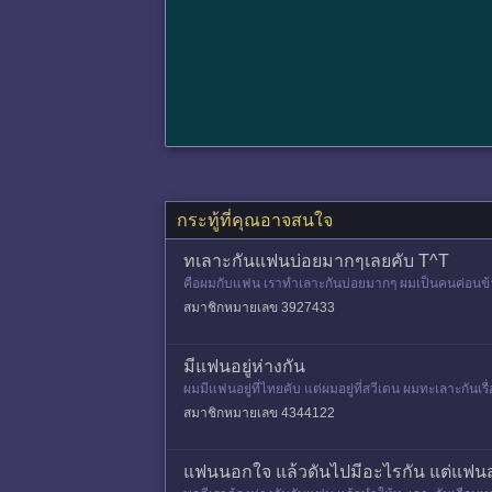
กระทู้ที่คุณอาจสนใจ
ทเลาะกันแฟนบ่อยมากๆเลยคับ T^T
คือผมกับแฟน เราทำเลาะกันบ่อยมากๆ ผมเป็นคนค่อนข้า
บ่อยๆ และชอบพูดไม่คิด เช
สมาชิกหมายเลข 3927433
มีแฟนอยู่ห่างกัน
ผมมีแฟนอยู่ที่ไทยคับ แต่ผมอยู่ที่สวีเดน ผมทะเลาะกันเ
สมาชิกหมายเลข 4344122
แฟนนอกใจ แล้วดันไปมีอะไรกัน แต่แฟน