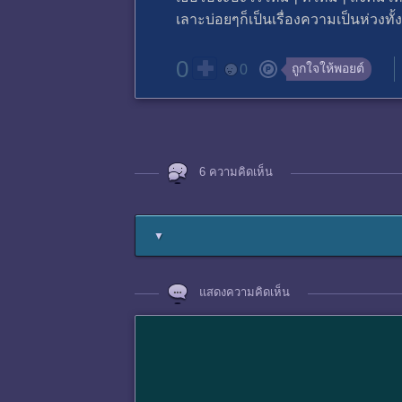
เลาะบ่อยๆก็เป็นเรื่องความเป็นห่วงทั้
0
ถูกใจให้พอยต์
0
6 ความคิดเห็น
▼
แสดงความคิดเห็น