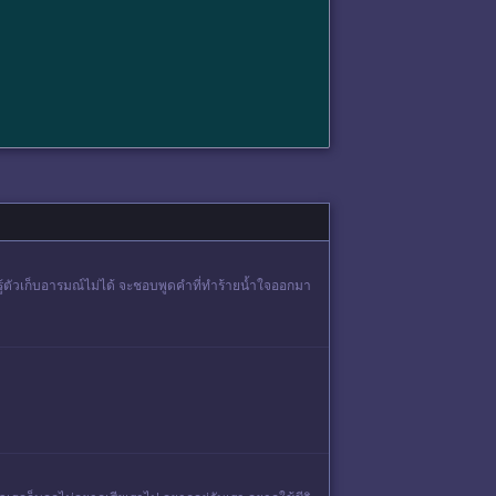
ตัวเก็บอารมณ์ไม่ได้ จะชอบพูดคำที่ทำร้ายน้ำใจออกมา