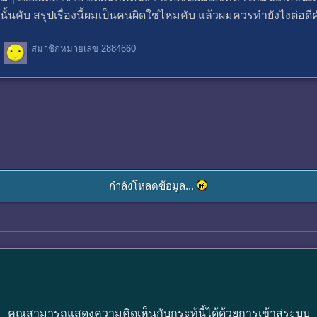
งนั้นคับ สรุปเรื่องนี้ผมเป็นคนผิดใช่ไหมคับ แล้วผมควรทำยังไงต่อดีค
สมาชิกหมายเลข 2884660
กำลังโหลดข้อมูล...
คุณสามารถแสดงความคิดเห็นกับกระทู้นี้ได้ด้วยการเข้าสู่ระบบ