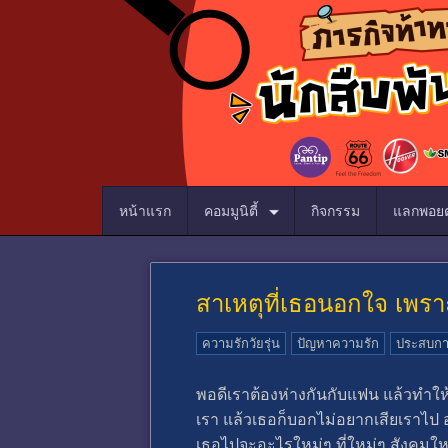
หน้าแรก
คอมมูนิตี้
กิจกรรม
แลกพอยต
สาเหตุที่เธอนอกใจ เพรา
ความรักวัยรุ่น
ปัญหาความรัก
ประสบการ
พอดีเราต้องห่างกันกับแฟน แล้วทำให
เรา แล้วเธอก็บอกไม่อยากเสียเราไป 
เธอไปจะอะไรใหม่ๆ ที่ใหม่ๆ สังคมใหม่