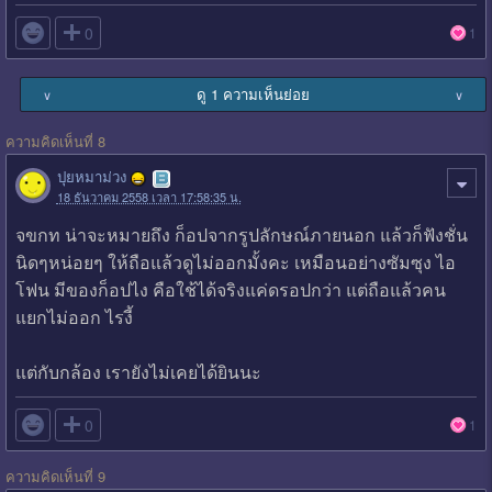

0
1
ดู 1 ความเห็นย่อย
∨
∨
ความคิดเห็นที่ 8
ปุยหมาม่วง
18 ธันวาคม 2558 เวลา 17:58:35 น.
จขกท น่าจะหมายถึง ก็อปจากรูปลักษณ์ภายนอก แล้วก็ฟังชั่น
นิดๆหน่อยๆ ให้ถือแล้วดูไม่ออกมั้งคะ เหมือนอย่างซัมซุง ไอ
โฟน มีของก็อปไง คือใช้ได้จริงแค่ดรอปกว่า แต่ถือแล้วคน
แยกไม่ออก ไรงี้
แต่กับกล้อง เรายังไม่เคยได้ยินนะ

0
1
ความคิดเห็นที่ 9