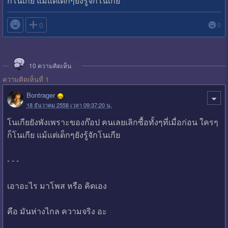
ก็โนเกีย แม้แต่เด็กๆยังรู้จักโนเกีย

0
0
10
ความคิดเห็น
ความคิดเห็นที่ 1
Bontrager
18 ธันวาคม 2558 เวลา 09:37:20 น.
โนเกียยังพังเพราะของก๊อป คนเลยเลิกซื้อทั้งๆที่เมื่อก่อน ใครๆ
ก็โนเกีย แม้แต่เด็กๆยังรู้จักโนเกีย
- - -
เอาอะไร มาโพส หรือ คิดเอง
คือ มันห่างไกล ความจริง อะ