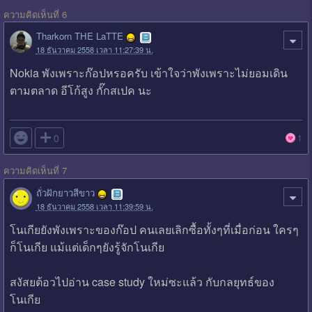
ความคิดเห็นที่ 6
Tharkorn THE LaTTE
18 ธันวาคม 2558 เวลา 11:27:39 น.
Nokia พังเพราะก๊อปหรอครับ เข้าใจว่าพังเพราะไม่ยอมเดิน
ตามตลาด อีโก้สูง กั๊กสเปค นะ

0
1
ความคิดเห็นที่ 7
ถั่วฝักยาวสีขาว
18 ธันวาคม 2558 เวลา 11:39:59 น.
โนเกียยังพังเพราะของก๊อป คนเลยเลิกซื้อทั้งๆที่เมื่อก่อน ใครๆ
ก็โนเกีย แม้แต่เด็กๆยังรู้จักโนเกีย
สงัสยต้อวไปอ่าน case study ใหม่ซะแล้ว กับกลยุทธ์ของ
โนเกีย