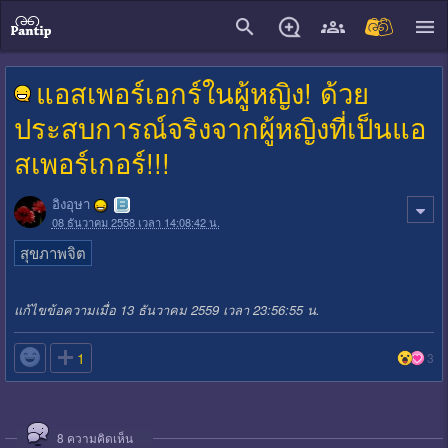
close
แอสเพอร์เอกร์ในผู้หญิง! ด้วย
ประสบการณ์จริงจากผู้หญิงที่เป็นแอ
สเพอร์เกอร์!!!
อิงอุษา
08 ธันวาคม 2558 เวลา 14:08:42 น.
สุขภาพจิต
แก้ไขข้อความเมื่อ 13 ธันวาคม 2559 เวลา 23:56:55 น.

1
3
8
ความคิดเห็น