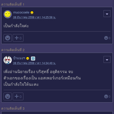
ความคิดเห็นที่ 1
mucocoele
08 ธันวาคม 2558 เวลา 14:25:58 น.
เป็นกำลังใจค่ะ

0
0
ความคิดเห็นที่ 2
ป้าแมงฯ
08 ธันวาคม 2558 เวลา 14:34:49 น.
เพิ่งอ่านนิยายเรื่อง บริสุทธิ์ อยุติธรรม จบ
ตัวเอกของเรื่องเป็น แอสเพอร์เกอร์เหมือนกัน
เป็นกำลังใจให้นะคะ

0
0
ความคิดเห็นที่ 3