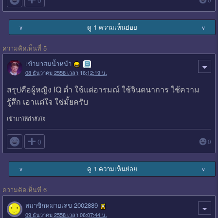
ดู 1 ความเห็นย่อย
∨
∨
ความคิดเห็นที่ 5
เข้ามาสมน้ำหน้า
08 ธันวาคม 2558 เวลา 16:12:19 น.
สรุปคือผู้หญิง IQ ต่ำ ใช้แต่อารมณ์ ใช้จินตนาการ ใช้ความ
รู้สึก เอาแต่ใจ ใช่มั้ยครับ
เข้ามาให้กำลังใจ

0
0
ดู 1 ความเห็นย่อย
∨
∨
ความคิดเห็นที่ 6
สมาชิกหมายเลข 2002889
09 ธันวาคม 2558 เวลา 06:07:44 น.