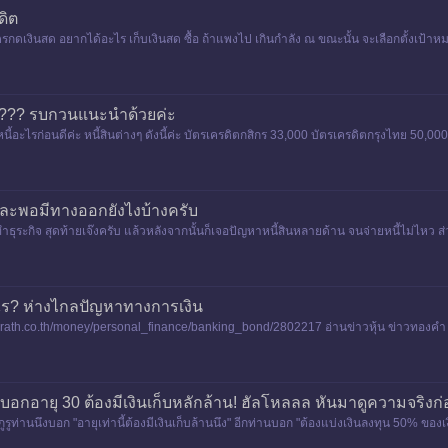
ดิต
ม่มีบัตรกดเงินสด อยากได้อะไร เก็บเงินสด ซื้อ ถ้าแพงไป เกินกำลัง ณ ขณะนั้น จะเลือกตั้งเป
ดี???? รบกวนแนะนำด้วยค่ะ
นี้อะไรก่อนดีค่ะ หนี้สินต่างๆ ดังนี้ค่ะ บัตรเครดิตกสิกร 33,000 บัตรเครดิตกรุงไทย 50,0
าและพอมีทางออกยังไงบ้างครับ
ระกิจ สุดท้ายเจ๊งครับ แล้วหลังจากนั้นก็เจอปัญหาหนี้สินหลายด้าน จนจ่ายหนี้ไม่ไหว ส่ว
างไร? ห่างไกลปัญหาทางการเงิน
rath.co.th/money/personal_finance/banking_bond/2802217 อ่านข่าวหุ้น ข่าวทองคำ 
บอกอายุ 30 ต้องมีเงินเก็บหลักล้าน! ฮัลโหลลล หันมาดูความจริงก
 กูรูท่านนึงบอก "อายุเท่านี้ต้องมีเงินเก็บล้านนึง" อีกท่านบอก "ต้องแบ่งเงินลงทุน 50% ข