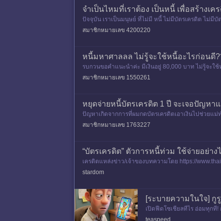
จำเป็นไหมที่เราต้อง เป็นหนี้ เพื่อสร้างเคร
ปัจจุบัน เราเป็นมนุษย์ ที่ไม่มี หนี้ ไม่มีบัตรเครดิต ไ
ราก็ใ
สมาชิกหมายเลข 4200220
หนี้มหาศาลลล ไม่รู้จะใช้หนี้อะไรก่อน
รบกวนขอคำแนะนำค่ะ มีเงินอยู่ 80,000 บาท ไม่รู้จะใช้ห
งินสดกสิกร
สมาชิกหมายเลข 1550261
หยุดจ่ายหนี้บัตรเครดิต 1 ปี จะเจอปัญห
ปัญหาเกิดจากการที่ผมกดบัตรเครดิตเอาเงินไปช่วยแม่ทำธุ
สามารถใช้ได้
สมาชิกหมายเลข 1763227
“บัตรเครดิต” ตัวการหนี้ท่วม ใช้จ่ายอย่
เครดิตแหล่งข่าว/เจ้าของบทความโดย https://www.thai
stardom
[ระบายความในใจ] กูรู
เปิดฟีดโซเชียลทีไร อ่อมทุกที!
ตัวเองตอนนี
teaspeed