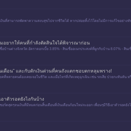
ินที่สามารถพัดพาความสงบสุขไปจากชีวิตได้ หากปล่อยทิ้งไว้โดยไม่มีการแก้ไขอย่างทันท่
่ผมอยากให้คนที่กำลังตัดสินใจได้พิจารณาก่อน
เชื่อบ้านต่างจังหวัด อัตราดอกเบี้ย 3.85% - สินเชื่ออเนกประสงค์ที่ผูกกับบ้าน 8.07% - สิ
ินชนเดือน" และกับดักเงินด่วนที่คนถังแตกชอบตกหลุมพราง!
โยคที่หลายคนต้องเคยเจอในชีวิต และเมื่อไหร่ที่เกิดเหตุฉุกเฉิน เช่น รถเสีย ป่วยกะทันหัน ห
ธีเอาตัวรอดยังไงกันบ้าง
นดันชอร์ตสุดๆจนเงินที่มีหมดก่อนสิ้นเดือนที่เงินเดือนก้อนใหม่จะออก เพื่อนๆมีวิธีเอาตัวรอดยัง