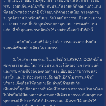
ว่าคุณต้องจ่ายออกไปทุกปี เพราะโดยปกติแล้วเวลาเราจะต่อ
พรบ. รถยนต์จะต่อไปพร้อมกับประกันรถยนต์ที่ต่อผ่านตัวแทน
ที่คอยโทรแจ้งเราทุกปี ซึ่งโดยปกติค่าธรรมเนียมการต่อพรบ
จะถูกคิดรวมไปพร้อมกับประกันโดยมีค่าธรรมเนียมประมาณ
300-1000 บาท ขึ้นกับมูลค่ารถของคุณและเรตของตัวแทน
แต่ละที่ ซึ่งคุณสามารถตัดค่าใช้จ่ายส่วนนี้ออกไปได้ดังนี้
1. แจ้งกับตัวแทนที่ใช้อยู่ว่าต้องการต่อเฉพาะประกัน
รถยนต์เพียงอย่างเดียว ไม่รวมพรบ.
2. ใช้บริการต่อพรบ. ในเวบไซต์ SILKSPAN.COM ซึ่งไม่
คิดค่าธรรมเนียมในการต่อพรบ. ช่วยให้คุณจ่ายภาษีรถยนต์
และพรบ ตามซีซีรถของคุณตามระเบียบของกรมการขนส่ง
เท่านั้น และไม่ต้องห่วงว่าจะลืมต่อในปีถัดไป เพราะเค้ามี
บริการแจ้งเตือนให้คุณทางอีเมล์ทุกปีด้วยเช่นกัน
เพียงเท่านี้คุณก็สามารถเก็บเงินที่ไหลออก จากกระเป๋าคุณโดย
ไม่จำเป็นได้ปีละหลายพันบาทเลยทีเดียว ค่าธรรมเนียมทุกบาท
ทุกสตางค์ที่ประหยัดได้ ก็เป็นการออม เพิ่มรายได้ ลดค่าใช้