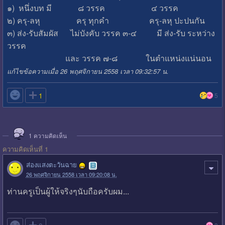
๑) หนึ่งบท มี ๘ วรรค ๔ วรรค
๒) ครุ-ลหุ ครุ ทุกคำ ครุ-ลหุ ปะปนกัน
๓) ส่ง-รับสัมผัส ไม่บังคับ วรรค ๓-๔ มี ส่ง-รับ ระหว่าง
วรรค
และ วรรค ๗-๘ ในตำแหน่งแน่นอน
แก้ไขข้อความเมื่อ 26 พฤศจิกายน 2558 เวลา 09:32:57 น.

1
5
1
ความคิดเห็น
ความคิดเห็นที่ 1
ส่องแสงตะวันฉาย
26 พฤศจิกายน 2558 เวลา 09:20:08 น.
ท่านครูเป็นผู้ให้จริงๆนับถือครับผม...