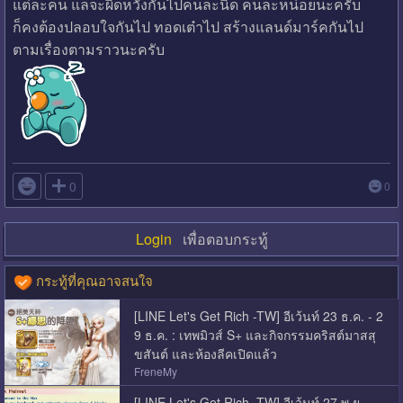
แต่ละคน แลจะผิดหวังกันไปคนละนิด คนละหน่อยนะครับ
ก็คงต้องปลอบใจกันไป ทอดเต๋าไป สร้างแลนด์มาร์คกันไป
ตามเรื่องตามราวนะครับ

0
0
Login
เพื่อตอบกระทู้
กระทู้ที่คุณอาจสนใจ
[LINE Let's Get Rich -TW] อีเว้นท์ 23 ธ.ค. - 2
9 ธ.ค. : เทพมิวส์ S+ และกิจกรรมคริสต์มาสสุ
ขสันต์ และห้องลีคเปิดแล้ว
FreneMy
[LINE Let's Get Rich -TW] อีเว้นท์ 27 พ.ย. -