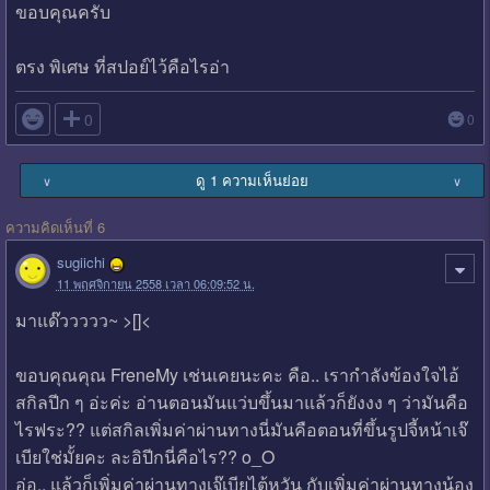
ขอบคุณครับ
ตรง พิเศษ ที่สปอย์ไว้คือไรอ่า

0
0
ดู 1 ความเห็นย่อย
∨
∨
ความคิดเห็นที่ 6
sugiichi
11 พฤศจิกายน 2558 เวลา 06:09:52 น.
มาแด๊ววววว~ >[]<
ขอบคุณคุณ FreneMy เช่นเคยนะคะ คือ.. เรากำลังข้องใจไอ้
สกิลปีก ๆ อ่ะค่ะ อ่านตอนมันแว่บขึ้นมาแล้วก็ยังงง ๆ ว่ามันคือ
ไรฟระ?? แต่สกิลเพิ่มค่าผ่านทางนี่มันคือตอนที่ขึ้นรูปจี้หน้าเจ๊
เบียใช่มั้ยคะ ละอิปีกนี่คือไร?? o_O
อ่อ.. แล้วก็เพิ่มค่าผ่านทางเจ๊เบียไต้หวัน กับเพิ่มค่าผ่านทางน้อง