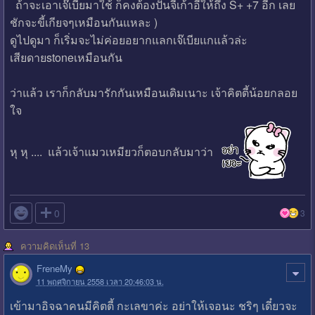
ถ้าจะเอาเจ๊เบียมาใช้ ก็คงต้องปั้นจี้เก้าอี้ให้ถึง S+ +7 อีก เลย
ชักจะขี้เกียจๆเหมือนกันแหละ )
ดูไปดูมา ก็เริ่มจะไม่ค่อยอยากแลกเจ๊เบียแกแล้วล่ะ
เสียดายstoneเหมือนกัน
ว่าแล้ว เราก็กลับมารักกันเหมือนเดิมเนาะ เจ้าคิตตี้น้อยกลอย
ใจ
หุ หุ .... แล้วเจ้าแมวเหมียวก็ตอบกลับมาว่า

0
3
ความคิดเห็นที่ 13
FreneMy
11 พฤศจิกายน 2558 เวลา 20:46:03 น.
เข้ามาอิจฉาคนมีคิตตี้ กะเลขาค่ะ อย่าให้เจอนะ ชริๆ เดี๋ยวจะ