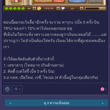
ตอนนี้ผมรอเว้นจี้มาอีกครั้ง จะรวม ทารุกะ (เบิ้ล 3 ครั้ง บิน
78%) ของเก่า 72% พาไปนอนคุกบ่อย หุหุ
ที่เห็นไม่ใส่กระดิ่ง เพราะอยากลองดูว่าเงินจะหมดไม๊ ..........แต่
ปรากฎว่า ไม่จำเป็นต้องใส่ครับ เงินจะได้จากที่คู่แข่งเทคเมือง
เรา
ถ้าให้ผมจัดอันดับตัวที่น่ากลัวก็
1. เลขาฮารุ (โหดมาก เกินต้านทาน)
2. คิตตี้ (แต่ใส่จี้ เบิ้ล 3 ครั้ง บิน)
3.อาเทส, เปียใหม่, เรซี่, ไซเปอ (4 ตัวนี้อยู่ในกลุ่มเดียวกัน)

0
6
ดู 3 ความเห็นย่อย
∨
∨