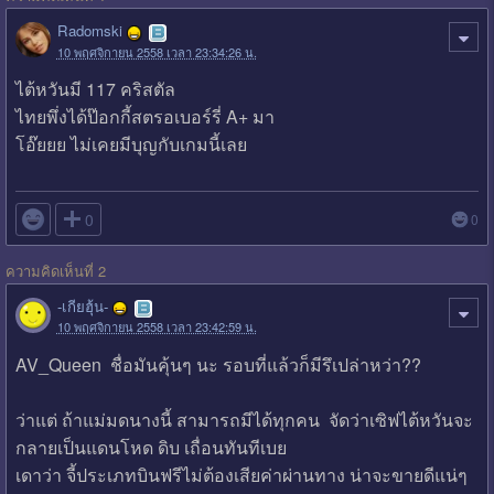
Radomski
10 พฤศจิกายน 2558 เวลา 23:34:26 น.
ไต้หวันมี 117 คริสตัล
ไทยพึ่งได้ป๊อกกี้สตรอเบอร์รี่ A+ มา
โอ๊ยยย ไม่เคยมีบุญกับเกมนี้เลย

0
0
ความคิดเห็นที่ 2
-เกียฮุ้น-
10 พฤศจิกายน 2558 เวลา 23:42:59 น.
AV_Queen ชื่อมันคุ้นๆ นะ รอบที่แล้วก็มีรึเปล่าหว่า??
ว่าแต่ ถ้าแม่มดนางนี้ สามารถมีได้ทุกคน จัดว่าเซิฟไต้หวันจะ
กลายเป็นแดนโหด ดิบ เถื่อนทันทีเบย
เดาว่า จี้ประเภทบินฟรีไม่ต้องเสียค่าผ่านทาง น่าจะขายดีแน่ๆ