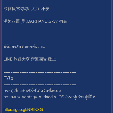
熊寶貝*軟趴趴, 火力 ,小安
湯姆菲爾°昊 ,DARHAND,Sky☆宿命
มีข้อสงสัย ติดต่อทีมงาน
LINE 旅遊大亨 營運團隊 敬上
================================
FYI ;)
================================
กระทู้เกี่ยวกับเซิร์ฟไต้หวันทั้งหมด
การลงเกมVerล่าสุด Andriod & iOS /กระทู้เก่าอยู่ที่นี่ค่ะ
https://goo.gl/NRiKXG