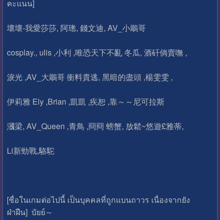
คะแนน]
壞壞-我愛莎莎, 阿璁, 錢文迪, AV_小鵰哥
cosplay., ulis ,小利 ,唯恐天下不亂 冬瓜, 酒矸倘賣嘸 ,
淚光 ,AV_大鵰哥 衝料貴逃, 黑暗的盡頭 ,楊雯雯 ,
伊莉雅 Ely ,Brian ,凱凱 ,疾恕 ,靠～～尼可拉斯
漍梁, AV_Queen ,青鳥 ,冏冏 螃蟹, 放鬆~悠遊£雅蒂,
Li新勁戰,駱駝
[ชื่อในเกมต่อไปนี้ เป็นบุคคลที่ถูกแบนถาวร เนื่องจากยัง
ฝ่าฝืน] บัยย์～