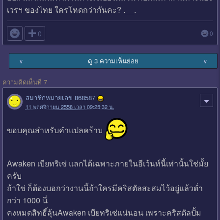
เวรฯ ของไทย ใครโหดกว่ากันคะ? .__.

0
0
ดู 3 ความเห็นย่อย
∨
∨
ความคิดเห็นที่ 7
สมาชิกหมายเลข 868587
11 พฤศจิกายน 2558 เวลา 09:25:32 น.
ขอบคุณสำหรับคำแปลคร้าบ
Awaken เบียทริเซ่ แลกได้เฉพาะภายในอีเว้นท์นี้เท่านั้นใช่มั้ย
ครับ
ถ้าใช่ ก็ต้องบอกว่างานนี้ถ้าใครมีคริสตัลสะสมไว้อยู่แล้วต่ำ
กว่า 1000 นี่
คงหมดสิทธิ์ลุ้นAwaken เบียทริเซ่แน่นอน เพราะคริสตัลปั้ม