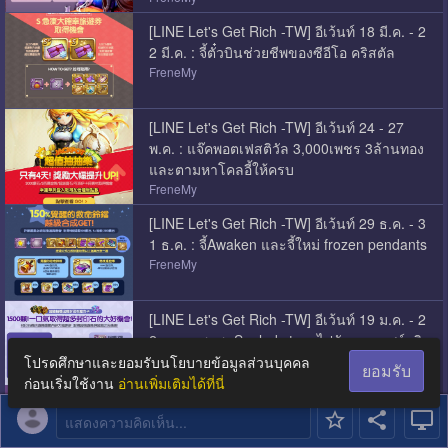
[LINE Let's Get Rich -TW] อีเว้นท์ 18 มี.ค. - 2
2 มี.ค. : จี้ตั๋วบินช่วยชีพของซีอีโอ คริสตัล
FreneMy
[LINE Let's Get Rich -TW] อีเว้นท์ 24 - 27
พ.ค. : แจ๊คพอตเฟสติวัล 3,000เพชร 3ล้านทอง
และตามหาโคลอี้ให้ครบ
FreneMy
[LINE Let's Get Rich -TW] อีเว้นท์ 29 ธ.ค. - 3
1 ธ.ค. : จี้Awaken และจี้ใหม่ frozen pendants
FreneMy
[LINE Let's Get Rich -TW] อีเว้นท์ 19 ม.ค. - 2
2 ม.ค. : สะสมSealed stoneไปกับ ลูกบาศก์คริ
สตัล
โปรดศึกษาและยอมรับนโยบายข้อมูลส่วนบุคคล
ยอมรับ
FreneMy
ก่อนเริ่มใช้งาน
อ่านเพิ่มเติมได้ที่นี่
แสดงความคิดเห็น...