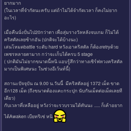
ยากมาก
(ในเวลาที่จำกัดนะครับ แต่ถ้าไม่ได้จำกัดเวลา ก็คงไม่ยาก
อะไร)
เมื่อคืนนั่งปั่นไป20กว่าตา เพื่อสุ่มรางวัลหลังจบเกม ก็ไม่ได้
คริสตัลเลยซ้ากอัน (ปกติจะได้บ้างนะ)
เล่นโหมดbattle ระดับ hard หวังเอาคริสตัล ก็ต้องretryด้วย
เพชรหลายตามาก กว่าจะเก็บได้ครบ 5 stage
( ปกติมันไม่ยากขนาดนี้หนิ แอบรู้สึกว่าทางเซิร์ฟหวงคริสตัล
มากเป็นพิเศษนะ ในช่วงอีเว้นท์นี้)
สถานะปัจจุบัน ณ 9.00 น.วันนี้ มีคริสตัลอยู่ 1372 เม็ด ขาด
อีก128 เม็ด (ถึงขนาดต้องแคะกระปุก นับกันเม็ดต่อเม็ดเลยที
เดียว)
กับเวลาที่เหลืออยู่ หวังว่าจะรวบรวมได้ทันนะ ..... ก็เค้าอยาก
ได้Awaken เบียทริเซ่ หนิ