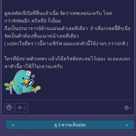
ดูสเตตัสเจ๊เบียที่ตื่นแล้วเนี่ย จัดว่าเทพเลยนะครับ โหด
กว่าArtesอีก สกิลที่2 ก็เยี่ยม
ถือเป็นปรมาจารย์ด้านแม่นเต๋าเลยทีเดียว ถ้าเลือกเซตจี้ดีๆเนี่ย
จัดเป็นตัวท้อปชั้นแนวหน้าเลยทีเดียว
( แปลกใจที่คราวนี้ทางเซิร์ฟ ยอมแจกตัวนี้ให้ง่ายๆ กว่าปกติ )
ใครที่ยังขาดตัวเทพๆ แล้วก็มีคริสตัลสะสมไว้เยอะ จะลองแลก
หาตัวนี้มาใช้ก็ไม่เลวนะครับ

0
0
ดู 3 ความเห็นย่อย
∨
∨