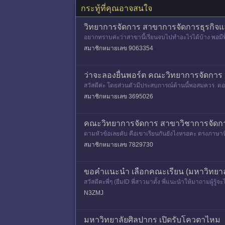
กระทู้ที่คุณอาจสนใจ
วิทยาการจัดการ สาขาการจัดการธุรกิจ
อยากทราบค่ะว่าสาขานี้เรียนจบไปทำอะไรได้บ้าง พอมีพื
ะ
สมาชิกหมายเลข 9063354
ว่าจะลองยื่นพอร์ต คณะวิทยาการจัดการ 
สวัสดีค่ะ โดยส่วนตัวมีประสบการณ์ด้านนี้พอสมควร ตอน
าสได้เป็นไกด
สมาชิกหมายเลข 3695026
คณะวิทยาการจัดการ สาขาวิชาการจัดการธ
ตามหัวข้อเลยคับ คือเขาเรียนกันยังไงหรอคะ ตรงภาษานี่เล
สมาชิกหมายเลข 7829730
ขอคำแนะนำ เลือกคณะเรียน (มหาวิทยาล
สวัสดีคะพี่ๆ (ยืมID พี่สาวมาตั้ง พี่แนะนำให้มาถามผู
ดใช่รึเปล่าคะ
N3ZMJ
มหาวิทยาลัยศิลปากร เปิดรับโควตาไหม