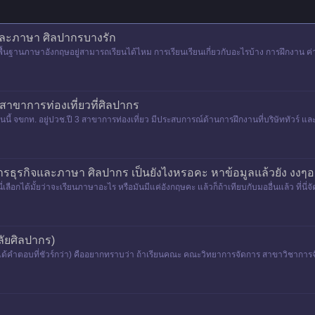
และภาษา ศิลปากรบางรัก
้นฐานภาษาอังกฤษอยู่สามารถเรียนได้ไหม การเรียนเรียนเกี่ยวกับอะไรบ้าง การฝึกงาน ค่า
สาขาการท่องเที่ยวที่ศิลปากร
นี้ จขกท. อยู่ปวช.ปี 3 สาขาการท่องเที่ยว มีประสบการณ์ด้านการฝึกงานที่บริษัททัวร์ แ
ุรกิจและภาษา ศิลปากร เป็นยังไงหรอคะ หาข้อมูลแล้วยัง งงๆอยู่
ือกได้มั้ยว่าจะเรียนภาษาอะไร หรือมันมีแค่อังกฤษคะ แล้วก็ถ้าเทียบกับมออื่นแล้ว ที่นี่จั
ัยศิลปากร)
้รู้จะได้คำตอบที่ชัวร์กว่า) คืออยากทราบว่า ถ้าเรียนคณะ คณะวิทยาการจัดการ สาขาวิชากา