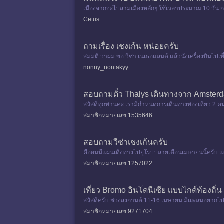
เนื่องจากจะไปสามเมืองหลักๆ ใช้เวลาประมาณ 10 วัน กะ
กลับ London - BKK
Cetus
ถามเรื่อง เชงเก้น หน่อยครับ
สมมติ ว่าผม ขอ วีซ่า เนเธอแลนด์ แล้วนั่งเครื่องบินไปเ
ถเที่ย
nonny_nontakyy
สอบถามตั๋ว Thalys เดินทางจาก Amsterd
สวัสดีทุกท่านค่ะ เรามีกำหนดการเดินทางท่องเที่ยว 2 ค
คืนค่ะ ปัญหาค
สมาชิกหมายเลข 1535646
สอบถามวีซ่าเชงเก้นครับ
คือผมมีแผนเดิงทางไปยุโรปปลายเดือนเมษายนนี้ครับ แผนการ
สมาชิกหมายเลข 1257022
เที่ยว Bromo อินโดนีเซีย เเบบไกด์ท้องถิ่น
สวัสดีครับ ช่วงสงกานต์ 11-16 เมษายน มีเเพลนอยากไปเที
ท้องถิ่นจ
สมาชิกหมายเลข 9271704