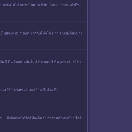
ินราคายังไม่ได้ อยากบินแบบ Bkk - Amsterdam แล้วก็ขา
ับไทยจาก อัมสเตอดัม กรณีนี้ ถึงได้ single visa ก็สามาร
ัม 3 คืน อัมสเตอดัมไปปารีส นอน 3 คืน และ เข้าสวิส 9
 22 “ บรัสเซลส์ เบลเยี่ยม ถึงช่วงเที่ย
 เเล้วก็อยากได้ไกด์ท้องถิ้น ขับรถส่วนตัวพาเที่ยว ไกด์