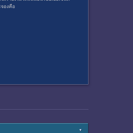
ารจองคือ
▼