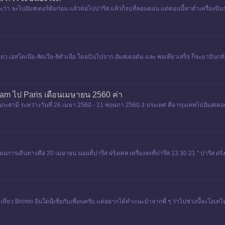
ว่า จะไปอัมสเตอร์ดัมก่อน แล้วต่อไปปารีส แล้วก็จบที่ลอนดอน แต่ตอนนี้หาตั๋วเครื่องบ
ที่ยว เอสโตเนีย-ลัตเวีย-ลิทัวเนีย โดยบินไปจาก อัมสเตอดัม และ พอเที่ยวเสร็จ ก็จะมาบินกล
am ไป Paris เดือนเมษายน 2560 ค่า
นกะสามี ระหว่างวันที่ 26 เมษา 2560 - 11 พฤษภา 2560 3 ประเทศ คือ กรุงเทพไปอัมสเตอด
เดินทางคือ 20 เมษายน นอนที่ปารีส ฝรั่งเศส เครื่องลงที่ปารีส 13.30 21 “ ปารีส ฝรั่งเศส
่ยว Bromo อินโดนีเซียกับเพื่อนครับ เเต่อยากได้คำเเนะนำจากพี่ ๆ ว่าไปช่วงนี้จะโอเคไหม