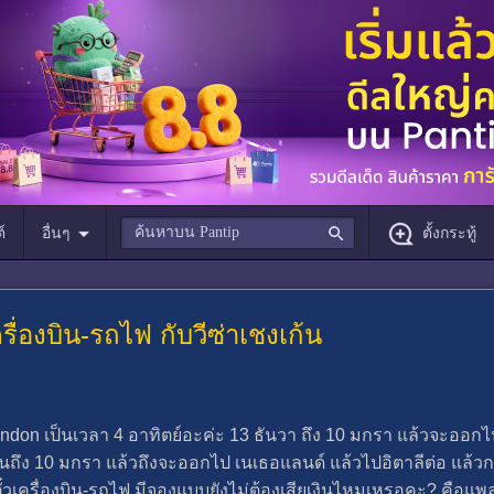
์
อื่นๆ
ตั้งกระทู้
ื่องบิน-รถไฟ กับวีซ่าเชงเก้น
don เป็นเวลา 4 อาทิตย์อะค่ะ 13 ธันวา ถึง 10 มกรา แล้วจะออกไ
ึง 10 มกรา แล้วถึงจะออกไป เนเธอแลนด์ แล้วไปอิตาลีต่อ แล้วกลั
ั๋วเครื่องบิน-รถไฟ มีจองแบบยังไม่ต้องเสียเงินไหมเหรอคะ? คือแพ