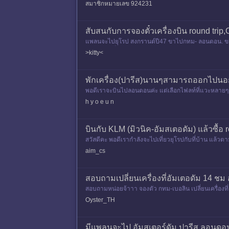
นี
สมาชิกหมายเลข 924231
สับสนกับการจองตั๋วเครื่องบิน round trip,O
แพลนจะไปยุโรป สงกรานต์ปี47 ขาไปกทม- ลอนดอน. ขากลั
างไรจะได้ตั๋วถูกคะ ขอบ
>kitty<
พักเครื่อง(ปารีส)นานๆสามารถออกไปน
พอดีเราจะบินไปลอนดอนค่ะ แต่เลือกไฟลท์ที่แวะหลายๆเม
กที่ปารีสค่อนข้า
h y o e u n
บินกับ KLM (มิวนิค-อัมสเตอดัม) แล้วซื้อ 
สวัสดีคะ พอดีเรากำลังจะไปเที่ยวยุโรปกับที่บ้าน แล้ว
าก มิวนิกไปอัมสเ
aim_cs
สอบถามเปลี่ยนเครื่องที่อัมเตอดัม 14 ชม
สอบถามหน่อยจ้าาา จองตัว กทม-เบอลิน เปลี่ยนเครื่องที่อ
ER ให้เร็
Oyster_TH
มีแพลนจะไป อัมสเตอร์ดัม ปารีส ลอนดอน