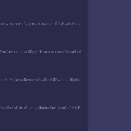
y trip ราคาก็จะสูงเว่อร์. นอกจากตั๋วโปรแล้ว ทำอย่
กเรียน ไม่ทราบว่าจะมีปัญหาไหมคะ เพราะเจอไฟลท์นึง พั
 KLM (เพราะมีสายการบินเดียวที่มีบิน direct flight จ
ไปเที่ยวไม่ได้คงต้องยอมเสียเงินเพิ่มเปลี่ยนตั๋ว AMS-B