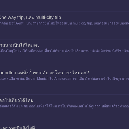
ne way trip, และ multi-city trip
บ มิวนิค-กทม บางสายการบินไม่มีให้จองแบบ multi city trip. เลยต้องแยกจองแบบone wa
อกสนามบินได้ไหมคะ
ืองในยุโรป จะได้เหมือนท่องเที่ยวไปด้วย แต่เราไปเรียนภาษาน่ะค่ะ คิดว่าคงได้วีซ่านั
roundtrip แต่ทิ้งตั๋วขากลับ จะโดน fee ไหมคะ?
ตามแพลนคือ จะต้องบินจาก Munich ไป Amsterdam (ขาเดียว) แต่พอเราเข้าไปเซิจดูราคาของ
 ออไปเที่ยวได้ไหม
ัมสเตอร์ดัม 14 ชม ออกไปเที่ยวได้ไหม ตั๋วโปรรีบจองเลยไม่ได้ดูเวลาเปลี่ยนเครื่อง ถ้าออก
 ควรจะบินยังไงดี