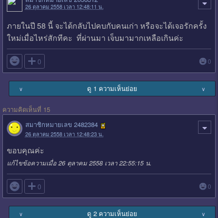
26 ตุลาคม 2558 เวลา 12:48:11 น.
ภายในปี 58 นี้ จะได้กลับไปคบกับคนเก่า หรือจะได้เจอรักครั้ง
ใหม่เมื่อไหร่สักทีคะ ที่ผ่านมา เจ็บมามากเหลือเกินค่ะ

0
0
ดู 1 ความเห็นย่อย
∨
∨
ความคิดเห็นที่ 15
สมาชิกหมายเลข 2482384
26 ตุลาคม 2558 เวลา 12:48:23 น.
ขอบคุณค่ะ
แก้ไขข้อความเมื่อ 26 ตุลาคม 2558 เวลา 22:55:15 น.

0
0
ดู 2 ความเห็นย่อย
∨
∨