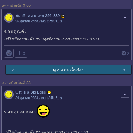
ความคิดเห็นที่ 22
สมาชิกหมายเลข 2564839
26 ตุลาคม 2558 เวลา 12:51:11 น.
ขอบคุณค่ะ
แก้ไขข้อความเมื่อ 05 พฤศจิกายน 2558 เวลา 17:53:15 น.

0
0
ดู 2 ความเห็นย่อย
∨
∨
ความคิดเห็นที่ 23
Cat is a Big Boss
26 ตุลาคม 2558 เวลา 12:51:31 น.
ขอบคุณมากค่ะ
แก้ไขข้อความเมื่อ 27 ตุลาคม 2558 เวลา 10:05:56 น.