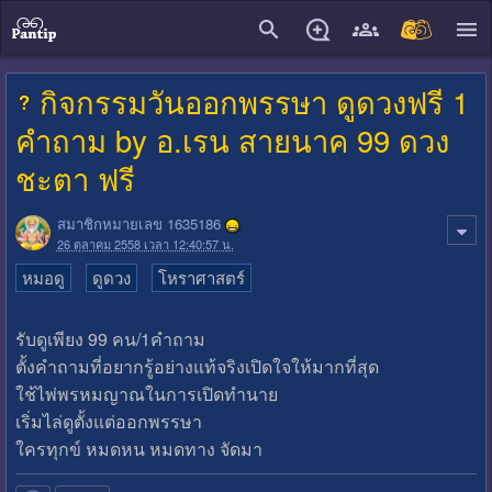
close
กิจกรรมวันออกพรรษา ดูดวงฟรี 1
คำถาม by อ.เรน สายนาค 99 ดวง
ชะตา ฟรี
สมาชิกหมายเลข 1635186
26 ตุลาคม 2558 เวลา 12:40:57 น.
หมอดู
ดูดวง
โหราศาสตร์
รับดูเพียง 99 คน/1คำถาม
ตั้งคำถามที่อยากรู้อย่างแท้จริงเปิดใจให้มากที่สุด
ใช้ไพ่พรหมญาณในการเปิดทำนาย
เริ่มไล่ดูตั้งแต่ออกพรรษา
ใครทุกข์ หมดหน หมดทาง จัดมา