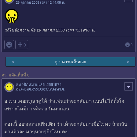
26 ตุลาคม 2558 เวลา 12:44:08 น.
แก้ไขข้อความเมื่อ 29 ตุลาคม 2558 เวลา 15:19:07 น.

0
0
ดู 1 ความเห็นย่อย
∨
∨
ความคิดเห็นที่ 6
สมาชิกหมายเลข 2661574
26 ตุลาคม 2558 เวลา 12:44:49 น.
อ.เรน เคยกรุณาดูให้ ว่าแฟนเก่าจะกลับมา แบบไม่ได้ตั้งใจ
เพราะไม่มีการติดต่อกันมาก่อน
ตอนนี้ อยากถามเพิ่มเติม ว่า เค้าจะกลับมาเมื่อไรคะ ถ้ากลับ
มาแล้วจะ มาๆหายๆอีกไหมคะ