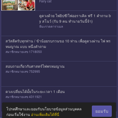
Fairy cat
ดูดวงด้วย ไพ่ยิปซี/ไพ่ออราเคิล ฟรี 1 คำถาม b
y สโนว์ (รับ 9 คน ทำนายวันนี้จ้า)
หิมะราดคาราเมล
สวัสดีครับทุกท่าน / ข้าน้อยรบกวนขอ 10 ท่าน เพื่อดูดวงผ่าน ไพ่ พร
หมญาณ แบบ หนึ่งคำถาม
สมาชิกหมายเลข 1718050
สอบถามเกี่ยวกับศาสตร์ไพ่พรหมญาณ
สมาชิกหมายเลข 752995
ดวงเปลี่ยนได้มั้ยในระยะเวลา 1 เดือน
สมาชิกหมายเลข 4311921
โปรดศึกษาและยอมรับนโยบายข้อมูลส่วนบุคคล
ยอมรับ
ก่อนเริ่มใช้งาน
อ่านเพิ่มเติมได้ที่นี่