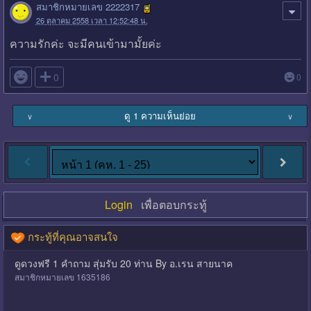
สมาชิกหมายเลข 2222317
26 ตุลาคม 2558 เวลา 12:52:48 น.
ความรักค่ะ จะมีคนเข้ามามั้ยค่ะ

0
0
ดู 1 ความเห็นย่อย
∨
∨
Login
เพื่อตอบกระทู้
กระทู้ที่คุณอาจสนใจ
ดูดวงฟรี 1 คำถาม สุ่มรับ 20 ท่าน By อ.เรน สายนาค
สมาชิกหมายเลข 1635186