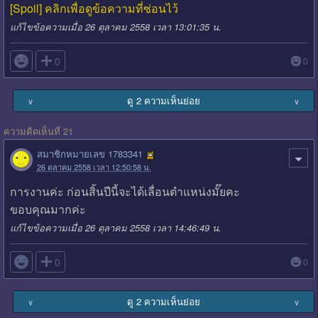
[Spoil] คลิกเพื่อดูข้อความที่ซ่อนไว้
แก้ไขข้อความเมื่อ 26 ตุลาคม 2558 เวลา 13:01:35 น.

0
0
ดู 2 ความเห็นย่อย
∨
∨
ความคิดเห็นที่ 21
สมาชิกหมายเลข 1783341
26 ตุลาคม 2558 เวลา 12:50:58 น.
การงานค่ะ ก่อนสิ้นปีนี้จะได้เลื่อนตำแหน่งมั๊ยคะ
ขอบคุณมากค่ะ
แก้ไขข้อความเมื่อ 26 ตุลาคม 2558 เวลา 14:46:49 น.

0
0
ดู 2 ความเห็นย่อย
∨
∨