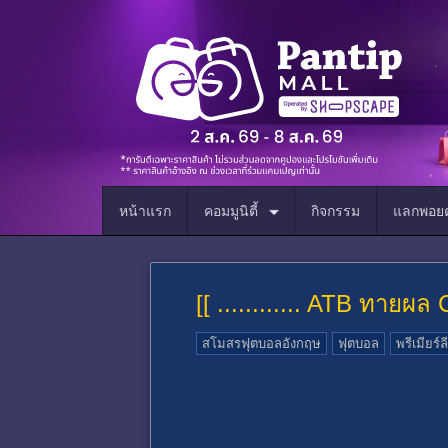
หน้าแรก
คอมมูนิตี้
กิจกรรม
แลกพอยต
[[ ............ ATB ทายผ
สโมสรฟุตบอลอังกฤษ
ฟุตบอล
พรีเมียร์ล