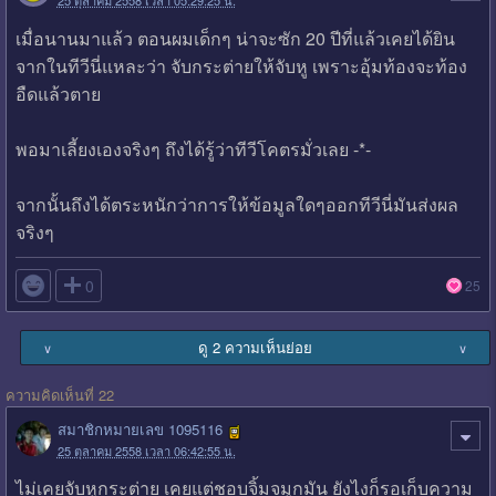
25 ตุลาคม 2558 เวลา 05:29:25 น.
เมื่อนานมาแล้ว ตอนผมเด็กๆ น่าจะซัก 20 ปีที่แล้วเคยได้ยิน
จากในทีวีนี่แหละว่า จับกระต่ายให้จับหู เพราะอุ้มท้องจะท้อง
อืดแล้วตาย
พอมาเลี้ยงเองจริงๆ ถึงได้รู้ว่าทีวีโคตรมั่วเลย -*-
จากนั้นถึงได้ตระหนักว่าการให้ข้อมูลใดๆออกทีวีนี่มันส่งผล
จริงๆ

0
25
ดู 2 ความเห็นย่อย
∨
∨
ความคิดเห็นที่ 22
สมาชิกหมายเลข 1095116
25 ตุลาคม 2558 เวลา 06:42:55 น.
ไม่เคยจับหูกระต่าย เคยแต่ชอบจิ้มจมูกมัน ยังไงก็รอเก็บความ