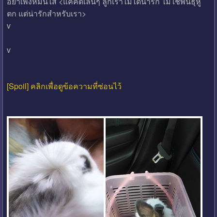
อย่าเพิ่งหมั่นไส้ <แค่คิดเล่นๆ ลูกเราไม่ได้น่ารัก ไม่ใช่พันธุ์หู
ตก แต่น่ารักสำหรับเรา>
v
v
[Spoil] คลิกเพื่อดูข้อความที่ซ่อนไว้