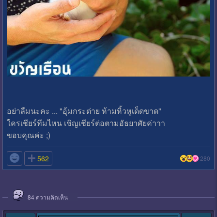
อย่าลืมนะคะ ... "อุ้มกระต่าย ห้ามหิ้วหูเด็ดขาด"
ใครเชียร์ทีมไหน เชิญเชียร์ต่อตามอัธยาศัยค่าาา
ขอบคุณค่ะ ;)

562
280
84
ความคิดเห็น