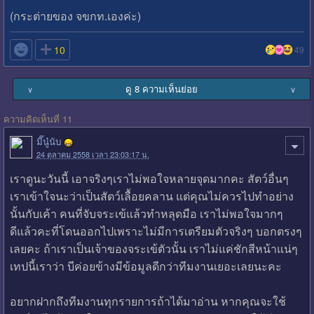
(กระต่ายของ จขกท.เองค่ะ)

10
49
ดู 8 ความเห็นย่อย
∨
∨
ความคิดเห็นที่ 11
มี๊นู๋นับ
24 ตุลาคม 2558 เวลา 23:03:17 น.
เราดูนะวันนี้ เอาจริงๆเราไม่พอใจหลายจุดมากคะ สัตว์อื่นๆ
เราเข้าใจนะว่าเป็นสัตว์เลื้อยคลาน แต่คุณไม่ควรไปทำอย่าง
นั้นกับเค้า คนที่จับจระเข้แล้วทำหลุดมือ เราไม่พอใจมากๆ
ดีแล้วคะที่โดนออกไปเพราะไม่มีการเตรียมตัวจริงๆ บอกตรงๆ
เลยคะ ถ้าเราเป็นเจ้าของจระเข้ตัวนั้น เราไม่แค่ชักสีหน้าแน่ๆ
เทปนี้เราว่า บีค่อยข้างมีข้อมูลดีกว่าทีมงานเยอะเลยนะคะ
อยากฝากถึงทีมงานทุกรายการถ้าได้มาอ่าน หากคุณจะใช้