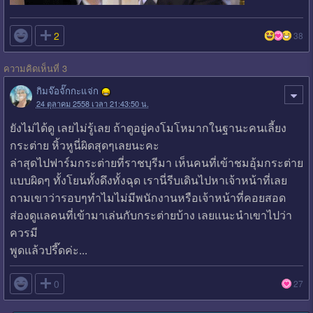

2
38
ความคิดเห็นที่ 3
กิมจ๊อจั๊กกะแจ่ก
24 ตุลาคม 2558 เวลา 21:43:50 น.
ยังไม่ได้ดู เลยไม่รู้เลย ถ้าดูอยู่คงโมโหมากในฐานะคนเลี้ยง
กระต่าย หิ้วหูนี่ผิดสุดๆเลยนะคะ
ล่าสุดไปฟาร์มกระต่ายที่ราชบุรีมา เห็นคนที่เข้าชมอุ้มกระต่าย
แบบผิดๆ ทั้งโยนทั้งดึงทั้งฉุด เรานี่รีบเดินไปหาเจ้าหน้าที่เลย
ถามเขาว่ารอบๆทำไมไม่มีพนักงานหรือเจ้าหน้าที่คอยสอด
ส่องดูแลคนที่เข้ามาเล่นกับกระต่ายบ้าง เลยแนะนำเขาไปว่า
ควรมี
พูดแล้วปรี๊ดค่ะ...

0
27