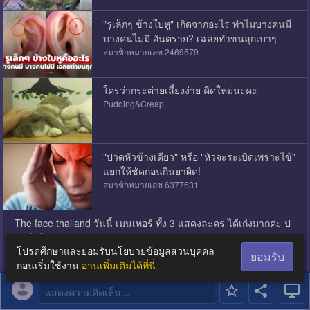
"รูเล็กๆ ข้างใบหู" เกิดจากอะไร ทำไมบางคนมี
บางคนไม่มี อันตราย? เฉลยทำขนลุกเบาๆ
สมาชิกหมายเลข 2469579
ใครว่ากระต่ายเลี้ยงง่าย คิดใหม่นะคะ
Pudding&Creap
"ปวดหัวข้างเดียว" หรือ "หัวจะระเบิดเพราะไข้"
แยกให้ชัดก่อนกินยาผิด!
สมาชิกหมายเลข 6377631
The face thailand วันนี้ เมนเทอร์ ทั้ง 3 แสดงละคร ได้เก่งมากค่ะ ป
รบมือจ้าาาา
โปรดศึกษาและยอมรับนโยบายข้อมูลส่วนบุคคล
สมาชิกหมายเลข 2808718
ยอมรับ
ก่อนเริ่มใช้งาน
อ่านเพิ่มเติมได้ที่นี่
สอบถามเรื่องเจาะหูหน่อยครับ
แสดงความคิดเห็น...
สมาชิกหมายเลข 3850382