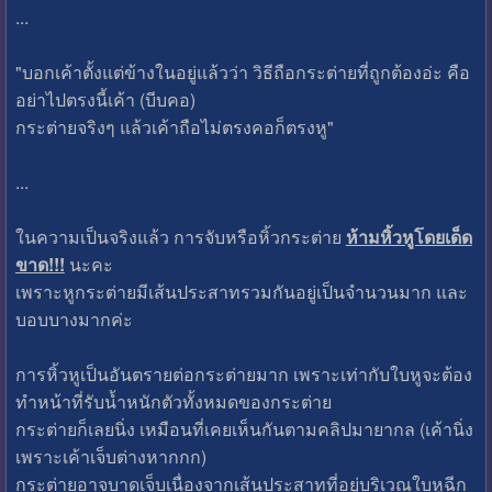
...
"บอกเค้าตั้งแต่ข้างในอยู่แล้วว่า วิธีถือกระต่ายที่ถูกต้องอ่ะ คือ
อย่าไปตรงนี้เค้า (บีบคอ)
กระต่ายจริงๆ แล้วเค้าถือไม่ตรงคอก็ตรงหู"
...
ในความเป็นจริงแล้ว การจับหรือหิ้วกระต่าย
ห้ามหิ้วหูโดยเด็ด
ขาด!!!
นะคะ
เพราะหูกระต่ายมีเส้นประสาทรวมกันอยู่เป็นจำนวนมาก และ
บอบบางมากค่ะ
การหิ้วหูเป็นอันตรายต่อกระต่ายมาก เพราะเท่ากับใบหูจะต้อง
ทำหน้าที่รับน้ำหนักตัวทั้งหมดของกระต่าย
กระต่ายก็เลยนิ่ง เหมือนที่เคยเห็นกันตามคลิปมายากล (เค้านิ่ง
เพราะเค้าเจ็บต่างหากกก)
กระต่ายอาจบาดเจ็บเนื่องจากเส้นประสาทที่อยู่บริเวณใบหูฉีก