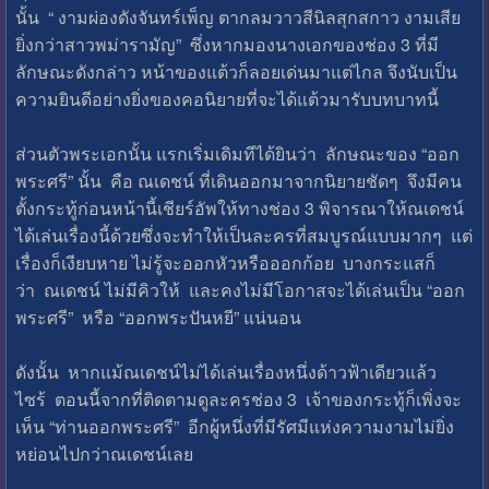
นั้น “ งามผ่องดังจันทร์เพ็ญ ตากลมวาวสีนิลสุกสกาว งามเสีย
ยิ่งกว่าสาวพม่ารามัญ” ซึ่งหากมองนางเอกของช่อง 3 ที่มี
ลักษณะดังกล่าว หน้าของแต้วก็ลอยเด่นมาแต่ไกล จึงนับเป็น
ความยินดีอย่างยิ่งของคอนิยายที่จะได้แต้วมารับบทบาทนี้
ส่วนตัวพระเอกนั้น แรกเริ่มเดิมทีได้ยินว่า ลักษณะของ “ออก
พระศรี” นั้น คือ ณเดชน์ ที่เดินออกมาจากนิยายชัดๆ จึงมีคน
ตั้งกระทู้ก่อนหน้านี้เชียร์อัพให้ทางช่อง 3 พิจารณาให้ณเดชน์
ได้เล่นเรื่องนี้ด้วยซึ่งจะทำให้เป็นละครที่สมบูรณ์แบบมากๆ แต่
เรื่องก็เงียบหาย ไม่รู้จะออกหัวหรือออกก้อย บางกระแสก็
ว่า ณเดชน์ ไม่มีคิวให้ และคงไม่มีโอกาสจะได้เล่นเป็น “ออก
พระศรี” หรือ “ออกพระปันหยี” แน่นอน
ดังนั้น หากแม้ณเดชน์ไม่ได้เล่นเรื่องหนึ่งด้าวฟ้าเดียวแล้ว
ไซร้ ตอนนี้จากที่ติดตามดูละครช่อง 3 เจ้าของกระทู้ก็เพิ่งจะ
เห็น “ท่านออกพระศรี” อีกผู้หนึ่งที่มีรัศมีแห่งความงามไม่ยิ่ง
หย่อนไปกว่าณเดชน์เลย