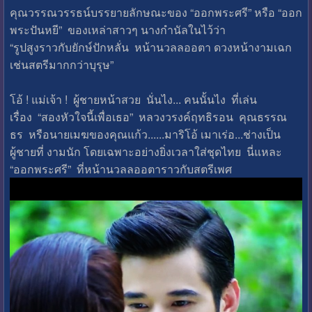
คุณวรรณวรรธน์บรรยายลักษณะของ “ออกพระศรี” หรือ “ออก
พระปันหยี” ของเหล่าสาวๆ นางกำนัลในไว้ว่า
“รูปสูงราวกับยักษ์ปักหลั่น หน้านวลลออตา ดวงหน้างามเฉก
เช่นสตรีมากกว่าบุรุษ”
โอ้ ! แม่เจ้า ! ผู้ชายหน้าสวย นั่นไง... คนนั้นไง ที่เล่น
เรื่อง “สองหัวใจนี้เพื่อเธอ” หลวงวรงค์ฤทธิรอน คุณธรรณ
ธร หรือนายเมฆของคุณแก้ว......มาริโอ้ เมาเร่อ...ช่างเป็น
ผู้ชายที่ งามนัก โดยเฉพาะอย่างยิ่งเวลาใส่ชุดไทย นี่แหละ
“ออกพระศรี” ที่หน้านวลลออตาราวกับสตรีเพศ