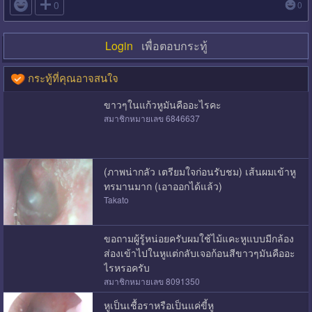

0
0
Login
เพื่อตอบกระทู้
กระทู้ที่คุณอาจสนใจ
ขาวๆในแก้วหูมันคืออะไรคะ
สมาชิกหมายเลข 6846637
(ภาพน่ากลัว เตรียมใจก่อนรับชม) เส้นผมเข้าหู
ทรมานมาก (เอาออกได้แล้ว)
Takato
ขอถามผู้รู้หน่อยครับผมใช้ไม้แคะหูแบบมีกล้อง
ส่องเข้าไปในหูแต่กลับเจอก้อนสีขาวๆมันคืออะ
ไรหรอครับ
สมาชิกหมายเลข 8091350
หูเป็นเชื้อราหรือเป็นแค่ขี้หู