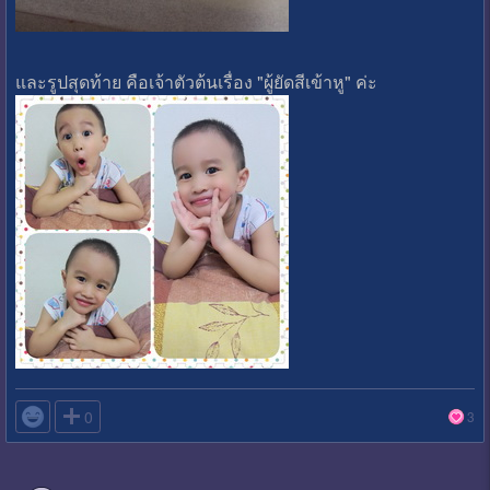
และรูปสุดท้าย คือเจ้าตัวต้นเรื่อง "ผู้ยัดสีเข้าหู" ค่ะ

0
3