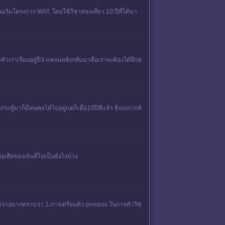
่มโครงการ WAT. โดยใช้วีซ่าท่องเที่ยว 10 ปีที่ได้มา
ะตัวเราเรียนอยู่ปี3 แพลนหลังกลับมาคือเราจะต้องได้ฝึกส
ู้มาก็มีคนพอได้ไปอยู่แต่ก็เมื่อ10ปีที่แล้ว ยิ่งเมกากลั
เสียของเจ้นที่ไปเป็นยังไงบ้าง
่ะ เราอยากทราบว่า 1.การเตรียมตัว process ในการทำวีซ่