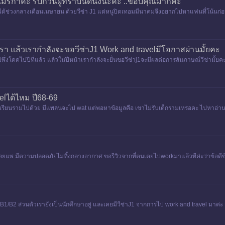
องอเมริกาค่ะ รบกวนผู้ทราบนิดนึงน่ะค่ะ ..ขอบคุณมากค่ะ
้ช่วงกลางเดือนเมษายน ด้วยวีซ่า J1 แต่หนูปิดเทอมมีนาคมจึงอยากไปหาแฟนที่โน้นก่อนเริ
า แล้วเรากำลังจะขอวีซ่าJ1 Work and travelมีโอกาสผ่านมั้ยคะ
่งโดดไปปีที่แล้ว แล้วในปีหน้าเรากำลังจะยื่นขอวีซ่าj1จะมีผลต่อการสัมภาษณ์วีซ่ามั้ยค
lได้ไหม ปี68-69
ต่เราเรียนรามไปด้วย มีแพลนจะไป wat แต่พอหาข้อมูลคือ เขาไม่รับเด็กรามเหรอคะ ไปหาอ่านกระท
ลอยแพ มีความปลอดภัยไม่ทิ้งกลางอากาศ ขอรีวิวจากที่คนเคยไปworkมาแล้วทีค่ะว่าข้อดีข้อ
ิกาB1/B2 ส่วนตัวเรายังเป็นนักศึกษาอยู่ และเคยมีวีซ่าJ1 จากการไป work and travel มาค