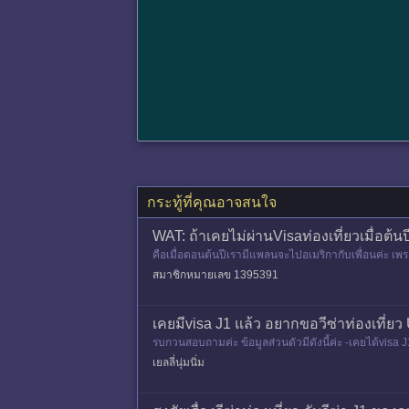
กระทู้ที่คุณอาจสนใจ
WAT: ถ้าเคยไม่ผ่านVisaท่องเที่ยวเมื่อต้
คือเมื่อตอนต้นปีเรามีแพลนจะไปอเมริกากับเพื่อนค่ะ เพร
เคยเที่ยวต่
สมาชิกหมายเลข 1395391
เคยมีvisa J1 แล้ว อยากขอวีซ่าท่องเที่ย
รบกวนสอบถามค่ะ ข้อมูลส่วนตัวมีดังนี้ค่ะ -เคยได้visa J1
ร
เยลลี่นุ่มนิ่ม