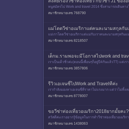
สงสัยเรื่องวีซ่าท่องเที่ยว กับวีซ่า J1 ข
หนูสมัครไป Work and travel 2014 ซึ่งสามารถเดินทางได
คือว่า ถ้าหนูไปหา
สมาชิกหมายเลข 768790
แม่โดดวีซ่าอเมริกาแต่คนละนามสกุลกับเร
แม่เราโดดวีซ่าอเมริกาแต่แม่กับเราคนละนามสกุลกันแม่พึ
อนตอนปี4เพราะ
สมาชิกหมายเลข 8218507
เด็กม.รามพอจะมีโอกาสไปwork and trave
เราเป็นเด็วซิ่วค่ะ(ตอนนี้เพื่อนๆก็อยู่ปี4กันแล้วTT) แ
บมาเป็
สมาชิกหมายเลข 3857806
รีวิวเอเจนซี่ไปWork and Travelทีค่ะ
เรากำลังมองหาเอเจนซี่ที่ราคาไม่แรงมาก แต่ว่าไม่ทิ้ง
สมาชิกหมายเลข 8778007
ขอวีซ่าท่องเที่ยวอเมริกา2018ยากมั้ยคะ?
สวัสดีค่ะเราอยากรู้ข้อมูลในการทำวีซ่าท่องเที่ยวอเมร
าคล้ายๆกับวีซ่
สมาชิกหมายเลข 1438063