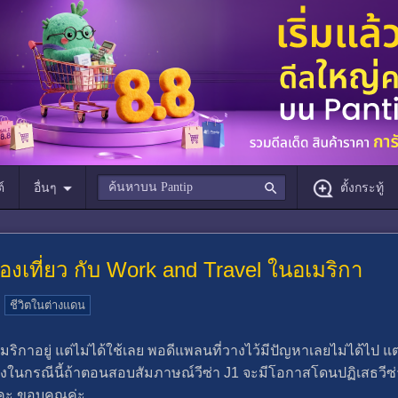
์
อื่นๆ
ตั้งกระทู้
่องเที่ยว กับ Work and Travel ในอเมริกา
ชีวิตในต่างแดน
อเมริกาอยู่ แต่ไม่ได้ใช้เลย พอดีแพลนที่วางไว้มีปัญหาเลยไม่ได้ไป 
J1 ซึ่งในกรณีนี้ถ้าตอนสอบสัมภาษณ์วีซ่า J1 จะมีโอกาสโดนปฏิเสธวีซ
ะคะ ขอบคุณค่ะ