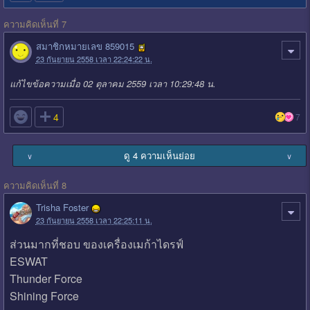
ความคิดเห็นที่ 7
สมาชิกหมายเลข 859015
23 กันยายน 2558 เวลา 22:24:22 น.
แก้ไขข้อความเมื่อ 02 ตุลาคม 2559 เวลา 10:29:48 น.

4
7
ดู 4 ความเห็นย่อย
∨
∨
ความคิดเห็นที่ 8
Trisha Foster
23 กันยายน 2558 เวลา 22:25:11 น.
ส่วนมากที่ชอบ ของเครื่องเมก้าไดรฟ์
ESWAT
Thunder Force
Shining Force