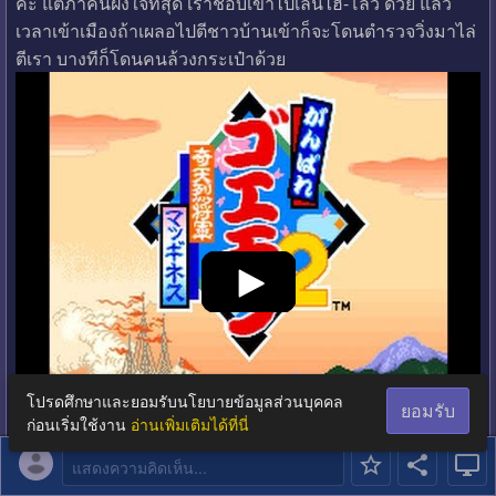
ค่ะ แต่ภาคนี้ฝังใจที่สุด เราชอบเข้าไปเล่นไฮ-โลว์ ด้วย แล้ว
เวลาเข้าเมืองถ้าเผลอไปตีชาวบ้านเข้าก็จะโดนตำรวจวิ่งมาไล่
ตีเรา บางทีก็โดนคนล้วงกระเป๋าด้วย
โปรดศึกษาและยอมรับนโยบายข้อมูลส่วนบุคคล
ยอมรับ
ก่อนเริ่มใช้งาน
อ่านเพิ่มเติมได้ที่นี่
แสดงความคิดเห็น...