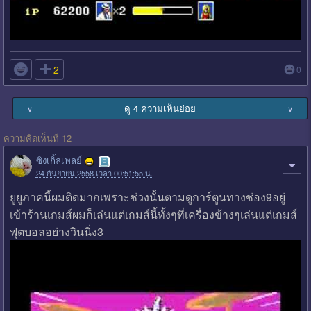

2
0
ดู 4 ความเห็นย่อย
∨
∨
ความคิดเห็นที่ 12
ซิงเกิ้ลเพลย์
24 กันยายน 2558 เวลา 00:51:55 น.
ยูยูภาคนี้ผมติดมากเพราะช่วงนั้นตามดูการ์ตูนทางช่อง9อยู่
เข้าร้านเกมส์ผมก็เล่นแต่เกมส์นี้ทั้งๆที่เครื่องข้างๆเล่นแต่เกมส์
ฟุตบอลอย่างวินนิ่ง3