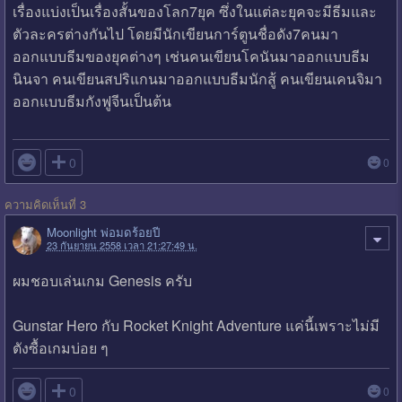
เรื่องแบ่งเป็นเรื่องสั้นของโลก7ยุค ซึ่งในแต่ละยุคจะมีธีมและ
ตัวละครต่างกันไป โดยมีนักเขียนการ์ตูนชื่อดัง7คนมา
ออกแบบธีมของยุคต่างๆ เช่นคนเขียนโคนันมาออกแบบธีม
นินจา คนเขียนสปริแกนมาออกแบบธีมนักสู้ คนเขียนเคนจิมา
ออกแบบธีมกังฟูจีนเป็นต้น

0
0
ความคิดเห็นที่ 3
Moonlight พ่อมดร้อยปี
23 กันยายน 2558 เวลา 21:27:49 น.
ผมชอบเล่นเกม Genesis ครับ
Gunstar Hero กับ Rocket Knight Adventure แค่นี้เพราะไม่มี
ตังซื้อเกมบ่อย ๆ

0
0