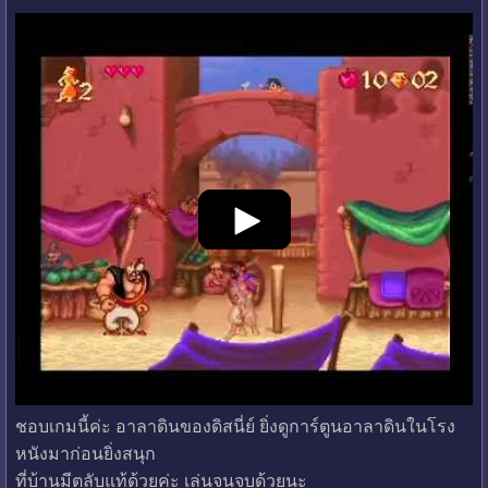
ชอบเกมนี้ค่ะ อาลาดินของดิสนี่ย์ ยิ่งดูการ์ตูนอาลาดินในโรง
หนังมาก่อนยิ่งสนุก
ที่บ้านมีตลับแท้ด้วยค่ะ เล่นจนจบด้วยนะ