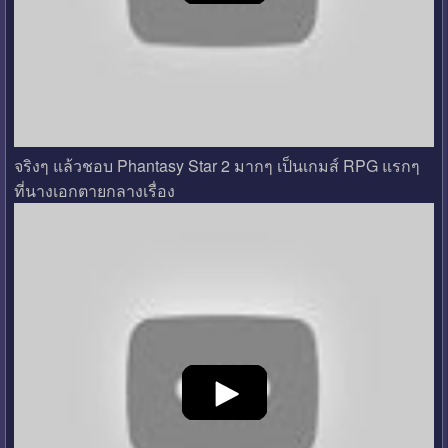
จริงๆ แล้วชอบ Phantasy Star 2 มากๆ เป็นเกมส์ RPG แรกๆ
ที่นางเอกตายกลางเรื่อง