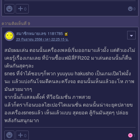

0
0
ความคิดเห็นที่ 9
สมาชิกหมายเลข 1181785
23 กันยายน 2558 เวลา 22:25:15 น.
สมัยผมเล่น ตอนนั้นเครื่องเพลย์เริ่มออกมาแล้วมั้ง แต่ตัวเองไม่
เคยรู้เรื่องเกมเลย ที่บ้านซื้อแฟมิลี่FR202 มาเล่นตอนนั้นก็ตื่น
เต้นกันสุดๆละ
snes ที่จำได้ชอบๆก็พวก yuuyuu hakusho เป็นเกมเปิดไพ่มั้ง
นะ แล้วแบ่งกันโจมตีคนละครึ่งจอ ตอนนั้นเห็นแล้วอะโห ภาพ
มันสวยมากๆ
จากนั้นก็แสลมดั๊งค์ ทีวีอนิเมชั่น ภาพสวย
แล้วก็ดราก้อนบอลไฮเปอร์ไดเมนชั่น ตอนนั้นน่าจะยุคปลายข
องเครื่องsnesแล้ว เห็นแล้วแบบ สุดยอด สู้กันมันสุดๆ ปล่อย
พลังกันสนุกมาก

0
1