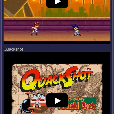
Quackshot