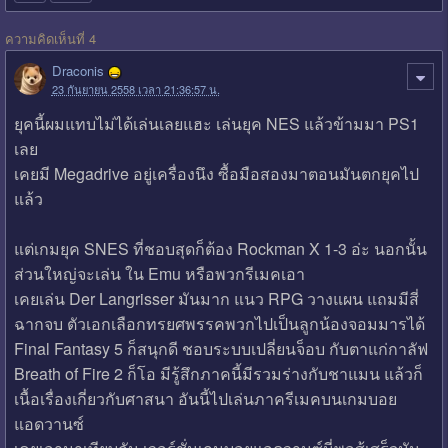
ความคิดเห็นที่ 4
Draconis
23 กันยายน 2558 เวลา 21:36:57 น.
ยุคนี้ผมแทบไม่ได้เล่นเลยแฮะ เล่นยุค NES แล้วข้ามมา PS1
เลย
เคยมี Megadrive อยู่เครื่องนึง ซื้อมือสองมาตอนมันตกยุคไป
แล้ว
แต่เกมยุค SNES ที่ชอบสุดก็ต้อง Rockman X 1-3 อ่ะ นอกนั้น
ส่วนใหญ่จะเล่น ใน Emu หรือพวกรีเมคเอา
เคยเล่น Der Langrisser มันมาก แนว RPG วางแผน แถมมีสี่
ฉากจบ ตัวเอกเลือกทรยศพรรคพวกไปเป็นลูกน้องจอมมารได้
Final Fantasy 5 ก็สนุกดี ชอบระบบเปลี่ยนจ็อบ กับตาแก่กาลัฟ
Breath of Fire 2 ก็โอ มีรู้สึกภาคนี้มีรวมร่างกับชาแมน แล้วก็
เนื้อเรื่องเกี่ยวกับศาสนา อันนี้ไปเล่นภาครีเมคบนเกมบอย
แอดวานซ์