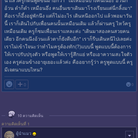
นี้ แล้วครูก็ดันพูดขึ้นมาอีกว่า "ไม่เหมือนบางคนเนอะ อ้วนก็
อ้วน ดำก็ดำ เหมือนอึ่ง คนอื่นเขาเดินมาโรงเรียนแต่นี่กลิ้งมา"
คือเราก็อึ้งอยู่พักนึง แต่ก็ไม่อะไร เดินหนีออกไป แล้วพอมาวัน
นี้ เราก็เดินไปกับเพื่อนคนนั้นเหมือนเดิม แล้วก็ผ่านครู ไหว้ครู
เหมือนเดิม ครูก็ชมเพื่อนเราแหละค่ะ "เดินมาสองคนสวยคน
เดียว อีกคนนึงอ้วนแล้วตาก็ยังตีบอีก" เราก็รีบเดินหนีไปเลยค่ะ
เราไม่เข้าใจนะว่าทำไมครูต้องทัก(?)แบบนี้ พูดแบบนี้ต้องการ
ให้เราปรับปรุงตัว หรือพูดให้เรารู้สึกแย่ หรือเอาความสะใจตัว
เอง ครูค่อนข้างอายุเยอะแล้วค่ะ คืออยากรู้ว่า ครูพูดแบบนี้ ครู
มีเจตนาแบบไหน?

0
0
10
ความคิดเห็น
ความคิดเห็นที่ 1
ผู้นำแมว