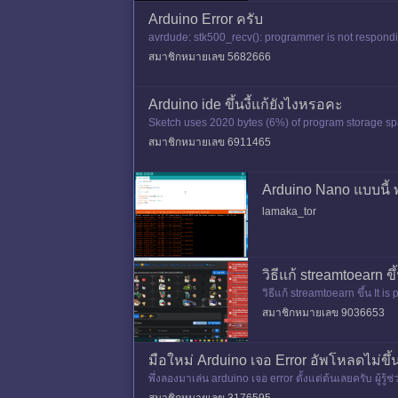
Arduino Error ครับ
avrdude: stk500_recv(): programmer is not respondi
สมาชิกหมายเลข 5682666
Arduino ide ขึ้นงี้แก้ยังไงหรอคะ
Sketch uses 2020 bytes (6%) of program storage sp
สมาชิกหมายเลข 6911465
Arduino Nano แบบนี้ 
lamaka_tor
วิธีแก้ streamtoearn ข
วิธีแก้ streamtoearn ขึ้น It 
สมาชิกหมายเลข 9036653
มือใหม่ Arduino เจอ Error อัพโหลดไม่ขึ้
พึ่งลองมาเล่น arduino เจอ error ตั้งแต่ต้นเลยครับ ผู