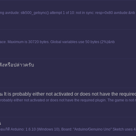
ng avrdude: stk500_getsync() attempt 1 of 10: not in sync: resp=0x80 avrdude:&nb
ace. Maximum is 30720 bytes. Global variables use 50 bytes (2%)&nb
พังหรือปล่าวครับ
ึ้น It is probably either not activated or does not have the requir
is probably either not activated or does not have the required plugin. The game is no
น
้รู้ช่วยแก้ที Arduino: 1.6.10 (Windows 10), Board: "Arduino/Genuino Uno" Sketch uses 