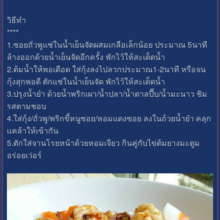
วิธีทำ
****
1.ซอยถั่วพูแช่ในน้ำเย็นจัดผสมเกลือเล็กน้อย ประมาณ 5นาที
ล้างออกด้วยน้ำเย็นจัดอีกครั้ง พักไว้ให้สะเด็ดน้ำ
2.ต้มน้ำให้พอเดือด ใส่กุ้งลงไปลวกประมาณ1-2นาที หรือจน
กุ้งสุกพอดี ตักแช่ในน้ำเย็นจัด พักไว้ให้สะเด็ดน้ำ
3.ปรุงน้ำยำ ด้วยน้ำพริกเผา/น้ำปลา/น้ำตาลปี๊บ/น้ำมะนาว ชิม
รสตามชอบ
4.ใส่กุ้ง/ถั่วพู/พริกขี้หนูซอย/หอมแดงซอย ลงในถ้วยน้ำยำ คลุก
เเคล้าให้เข้ากัน
5.ตักใส่จานโรยหน้าด้วยหอมเจียว กินคู่กับไข่ต้มยางมะตูม
อร่อยเว่อร์ ‪