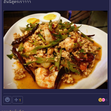
อันนี้สูตรเราาาา

1
5