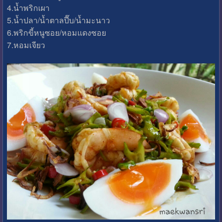
4.น้ำพริกเผา
5.น้ำปลา/น้ำตาลปี๊บ/น้ำมะนาว
6.พริกขี้หนูซอย/หอมแดงซอย
7.หอมเจียว