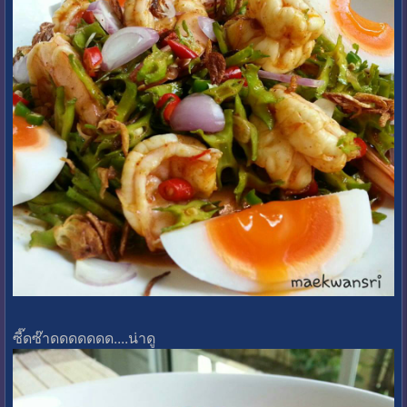
ซี๊ดซ๊าดดดดดดด....น่าดู