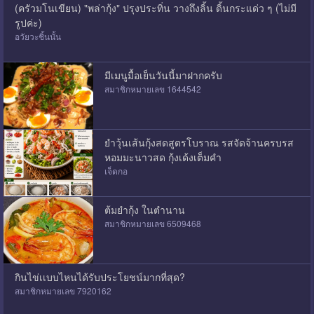
(ครัวมโนเขียน) "พล่ากุ้ง" ปรุงประทิ่น วางถึงลิ้น ดิ้นกระแด่ว ๆ (ไม่มี
รูปค่ะ)
อวัยวะชิ้นนั้น
มีเมนูมื้อเย็นวันนี้มาฝากครับ
สมาชิกหมายเลข 1644542
ยำวุ้นเส้นกุ้งสดสูตรโบราณ รสจัดจ้านครบรส
หอมมะนาวสด กุ้งเด้งเต็มคำ
เจ็ดกอ
ต้มยำกุ้ง ในตำนาน
สมาชิกหมายเลข 6509468
กินไข่เเบบไหนได้รับประโยชน์มากที่สุด?
สมาชิกหมายเลข 7920162