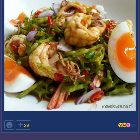

29
34