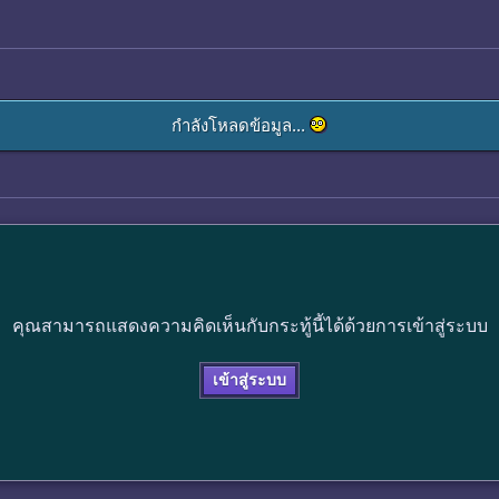
กำลังโหลดข้อมูล...
คุณสามารถแสดงความคิดเห็นกับกระทู้นี้ได้ด้วยการเข้าสู่ระบบ
เข้าสู่ระบบ