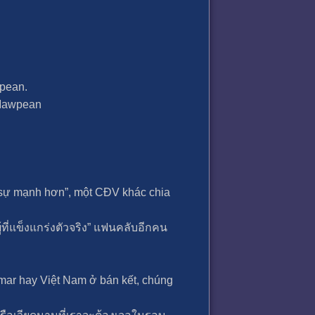
wpean.
 Mawpean
 sự mạnh hơn”, một CĐV khác chia
ที่แข็งแกร่งตัวจริง” แฟนคลับอีกคน
mar hay Việt Nam ở bán kết, chúng