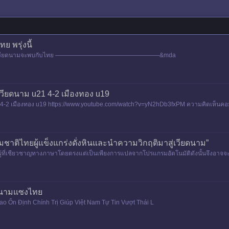
 พรุ่งนี้
กมส์ ที่เวียดนามจะพบกับไทย —————————————————&mda
วียดนาม u21 4-2 เมืองทอง u19
 4-2 เมืองทอง u19 https://www.youtube.com/watch?v=yN2hDb3fxPM ความคิดเห็นคอ
ีมชาติไทยผู้แข็งแกร่งดั่งหินและนำความวิกฤติมาสู่เวียดนาม”
ที่เชียวชาญทางภาษาโดยตรงแต่เป็นเพียงการแปลจากโปรแกรมอัตโนมัติดังนั้นจึงอาจจะไม่
พลาดประการใดต้องขออภัยม
ยดนามแซงไทย
ao Ổn Định Chính Trị Giúp Việt Nam Tự Tin Vượt Thái L