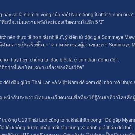
g này sẽ là niềm hi vọng của Việt Nam trong ít nhất 5 năm nữa”.
“ทีมนี้จะเป็นความหวังใหม่ของเวียดนามในอีก 5 ปี”
rở nên thực tế hơn rất nhiều”, ý kiến từ độc giả Sommaye Ma
ห้มันกลายเป็นจริงขึ้นมา” ความเห็นของผู้อ่านของเรา Sommaye
ơi hay hơn chúng ta, đặc biệt là ở tinh thần đồng đội”.
้ดีกว่าที่เคย โดยเฉพาะเรื่องของทีมเวิร์ค”
c đối đầu giữa Thái Lan và Việt Nam để xem đội nào mới thực
้ากันระหว่างไทยและเวียดนามเพื่อที่จะได้รู้กันสักทีว่าใครคือผู้
 trưởng U19 Thái Lan cũng tỏ ra khá thận trọng: “Dù gặp Myan
của tôi không được phép mất tập trung và đánh giá thấp đối thủ”.