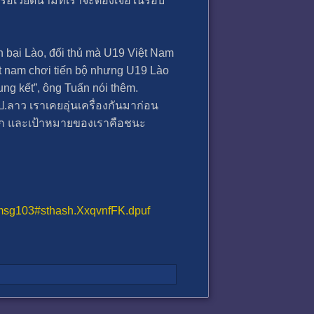
รือเวียดนามที่เราจะต้องเจอในรอบ
h bại Lào, đối thủ mà U19 Việt Nam
ệt nam chơi tiến bộ nhưng U19 Lào
ung kết”, ông Tuấn nói thêm.
.ลาว เราเคยอุ่นเครื่องกันมาก่อน
หรอก และเป้าหมายของเราคือชนะ
.msg103#sthash.XxqvnfFK.dpuf