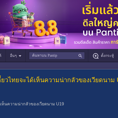
์
อื่นๆ
ตั้งกระทู้
ี๋ยวไทยจะได้เห็นความน่ากลัวของเวียดนาม
้เห็นความน่ากลัวของเวียดนาม U19