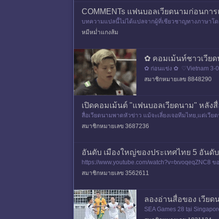
COMMENTs แฟนบอลเวียดนามก่อนการแข่
บทความแปลนี้ไม่ได้แปลจากผู้ที่เชียวชาญทางภาษาโดย
กผิดพลาดประการใดต้องขออภัยม
หมีหม่ำแกงส้ม
✿ คอมเม้นท์ชาวเวียด
✿ ก่อนแข่ง ✿ ♡Vietnam 3-0 I
สมาชิกหมายเลข 8848290
เปิดคอมเม้นต์ "แฟนบอลเวียดนาม" หลังสื่อ
สื่อเวียดนามพาดหัวข่าว แม้จะเลี่ยงเจอทีมไทย,แต่เวีย
ed on: 12 ก.พ.
สมาชิกหมายเลข 3687236
อันดับ เมืองใหญ่ของประเทศไทย 5 อันดั
https://www.youtube.com/watch?v=txvoqeqZNC8 ขอซุ่ม
ang mai vs nha
สมาชิกหมายเลข 3562611
ลองอ่านสื่อของ เวียดน
SEA Games 28 tại Singapore 
y là q