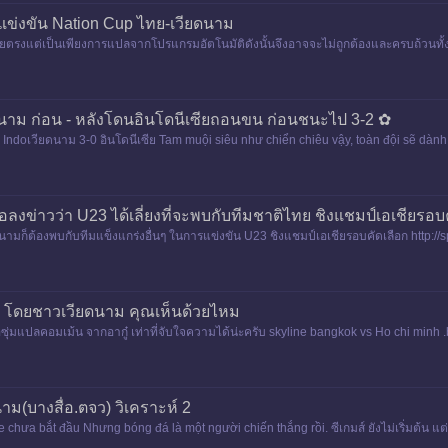
งขัน Nation Cup ไทย-เวียดนาม
ตรงแต่เป็นเพียงการแปลจากโปรแกรมอัตโนมัติดังนั้นจึงอาจจะไม่ถูกต้องและครบถ้วนทั
นาม ก่อน - หลังโดนอินโดนีเซียถอนขน ก่อนชนะไป 3-2 ✿
ndoเวียดนาม 3-0 อินโดนีเซีย Tam muội siêu như chiển chiêu vậy, toàn đội sẽ dành ch
ลงข่าวว่า U23 ได้เลี่ยงที่จะพบกับทีมชาติไทย ชิงแชมป์เอเชียรอบค
ดนามก็ต้องพบกับทีมแข็งแกร่งอื่นๆ ในการแข่งขัน U23 ชิงแชมป์เอเชียรอบคัดเลือก http://
บ โดยชาวเวียดนาม คุณเห็นด้วยไหม
แปลคอมเม้น จากอากู๋ เท่าที่จับใจความได้น่ะครับ skyline bangkok vs Ho chi minh .
าม(บางสื่อ.ตจว) วิเคราะห์ 2
chưa bắt đầu Nhưng bóng đá là một người chiến thắng rồi. ซีเกมส์ ยังไม่เริ่มต้น แ