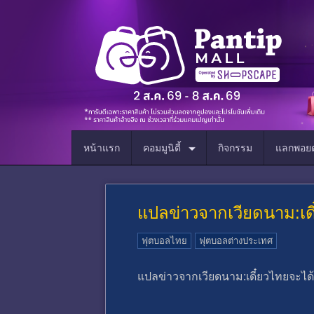
หน้าแรก
คอมมูนิตี้
กิจกรรม
แลกพอยต
แปลข่าวจากเวียดนาม:เด
ฟุตบอลไทย
ฟุตบอลต่างประเทศ
แปลข่าวจากเวียดนาม:เดี๋ยวไทยจะได