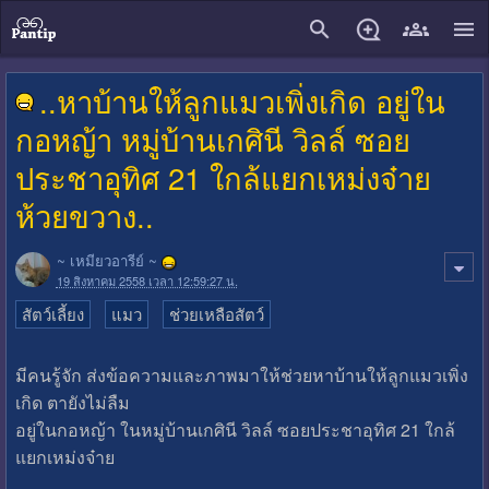
close
..หาบ้านให้ลูกแมวเพิ่งเกิด อยู่ใน
กอหญ้า หมู่บ้านเกศินี วิลล์ ซอย
ประชาอุทิศ 21 ใกล้แยกเหม่งจ๋าย
ห้วยขวาง..
~ เหมียวอารีย์ ~
19 สิงหาคม 2558 เวลา 12:59:27 น.
สัตว์เลี้ยง
แมว
ช่วยเหลือสัตว์
มีคนรู้จัก ส่งข้อความและภาพมาให้ช่วยหาบ้านให้ลูกแมวเพิ่ง
เกิด ตายังไม่ลืม
อยู่ในกอหญ้า ในหมู่บ้านเกศินี วิลล์ ซอยประชาอุทิศ 21 ใกล้
แยกเหม่งจ๋าย