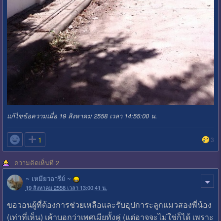
แก้ไขข้อความเมื่อ 19 สิงหาคม 2558 เวลา 14:55:00 น.

1
3
ความคิดเห็นที่ 2
~ เหมียวอารีย์ ~
19 สิงหาคม 2558 เวลา 13:00:41 น.
ขอวอนผู้ที่ต้องการช่วยเหลือและรับอุปการะลูกแมวสองพี่น้อง
(เท่าที่เห็น) เค้าบอกว่าเพศเมียทั้งคู่ (แต่อาจจะไม่ใช่ก็ได้ เพราะ