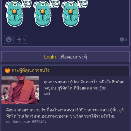

0
0
Login
เพื่อตอบกระทู้
กระทู้ที่คุณอาจสนใจ
คุณธรรมหลวงปู่ป่อง จันทสาโร หนึ่งในศิษย์หล
วงปู่มั่น ภูริทัตโต ที่น้อยคนนักจะรู้จัก
wmt
คือจขกทอยากทราบว่าเนื่องในงานครบ150ปีชาตกาล​ หลวงปู่มั่น​ ภูริ
ทัต​โต​(วันเกิด)​วันหนองป่าพงของลพ.ชา,วัดสาขาได้ร่วมจัดไหม
สมาชิกหมายเลข 5579494