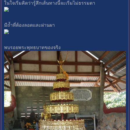
ในใจเริ่มคิดว่ารู้สึกเส้นทางนี้จะเริ่มไม่ธรรมดา
มีถ้ำที่ต้องลอดและผ่านผา
พบรอยพระพุทธบาทของจริง