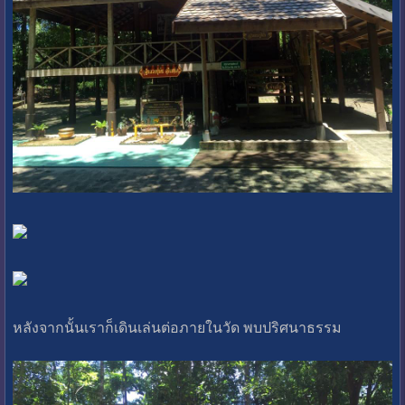
หลังจากนั้นเราก็เดินเล่นต่อภายในวัด พบปริศนาธรรม