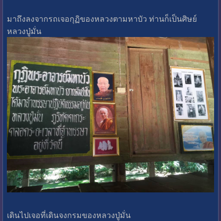
มาถึงลงจากรถเจอกุฏิของหลวงตามหาบัว ท่านก็เป็นศิษย์
หลวงปู่มั่น
เดินไปเจอที่เดินจงกรมของหลวงปู่มั่น