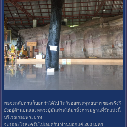
พอจะกลับท่านก็บอกว่าได้ไป ไหว้รอยพระพุทธบาท ของจริงรึ
ยังอยู่ด้านบนและหลวงปู่มั่นท่านได้มานั่งกรรมฐานที่วัดแห่งนี้
บริเวณรอยพระบาท
จะรออะไรละครับไปเลยครับ ท่านบอกแค่ 200 เมตร