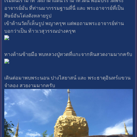
เริ่มต้นเรามาที่ วัดถ้ำผาแด่น เรามาที่วัดนี้ พอมีประวัติพระ
อาจารย์มั่น ที่ท่านมากรรมฐานที่นี่ และ พระอาจารย์ที่เป็น
ศิษย์อันโด่งดังหลายรูป
เข้าด้านวัดก็เห็นรูป พญาครุฑ แต่พอถามพระอาจารย์ท่าน
บอกว่าเป็น ท้าวเวสุวรรณปางครุฑ
ทางด้านซ้ายมือ พบหลวงปู่ทวดที่แกะจากหินสวดงามมากครับ
เดินต่อมาพบพระนอน ปางไสยาสน์ และ พระธาตุอินทร์แขวน
จำลอง สวยงามมากครับ