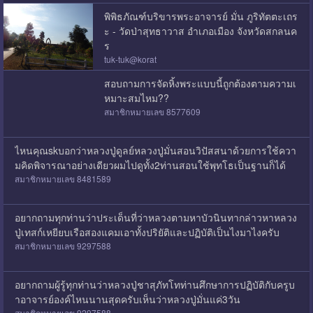
พิพิธภัณฑ์บริขารพระอาจารย์ มั่น ภูริทัตตะเถร
ะ - วัดป่าสุทธาวาส อำเภอเมือง จังหวัดสกลนค
ร
tuk-tuk@korat
สอบถามการจัดหิ้งพระแบบนี้ถูกต้องตามความเ
หมาะสมไหม??
สมาชิกหมายเลข 8577609
ไหนคุณskบอกว่าหลวงปู่ดูลย์หลวงปู่มั่นสอนวิปัสสนาด้วยการใช้ควา
มคิดพิจารณาอย่างเดียวผมไปดูทั้ง2ท่านสอนใช้พุทโธเป็นฐานก็ได้
สมาชิกหมายเลข 8481589
อยากถามทุกท่านว่าประเด็นที่ว่าหลวงตามหาบัวนินทากล่าวหาหลวง
ปู่เทสก์เหยียบเรือสองแคมเอาทั้งปริยัติและปฏิบัติเป็นไงมาไงครับ
สมาชิกหมายเลข 9297588
อยากถามผู้รู้ทุกท่านว่าหลวงปู่ชาสุภัทโทท่านศึกษาการปฏิบัติกับครูบ
าอาจารย์องค์ไหนนานสุดครับเห็นว่าหลวงปู่มั่นแค่3วัน
สมาชิกหมายเลข 9297588