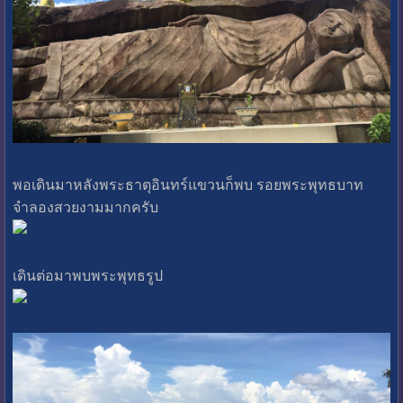
พอเดินมาหลังพระธาตุอินทร์แขวนก็พบ รอยพระพุทธบาท
จำลองสวยงามมากครับ
เดินต่อมาพบพระพุทธรูป