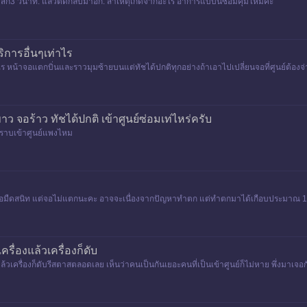
สัก3 วินาที. แล้วติดกลับมาอีก. สาเหตุเกิดจากอะไร อาการแบบนี้ซ่อมคุ้มไหมคะ
ริการอื่นๆเท่าไร
ท่าไร หน้าจอแตกบิ่นและราวมุมซ้ายบนแต่ทัชได้ปกติทุกอย่างถ้าเอาไปเปลี่ยนจอที่ศูนย์ต้อง
าว จอร้าว ทัชได้ปกติ เข้าศูนย์ซ่อมเท่ไหร่ครับ
่ทราบเข้าศูนย์แพงไหม
จอมืดสนิท แต่จอไม่แตกนะคะ อาจจะเนื่องจากปัญหาทำตก แต่ทำตกมาได้เกือบประมาณ 1 เด
รื่องแล้วเครื่องก็ดับ
ล้วเครื่องก็ดับรีสตาสตลอดเลย เห็นว่าคนเป็นกันเยอะคนที่เป็นเข้าศูนย์ก็ไม่หาย พึ่งมา