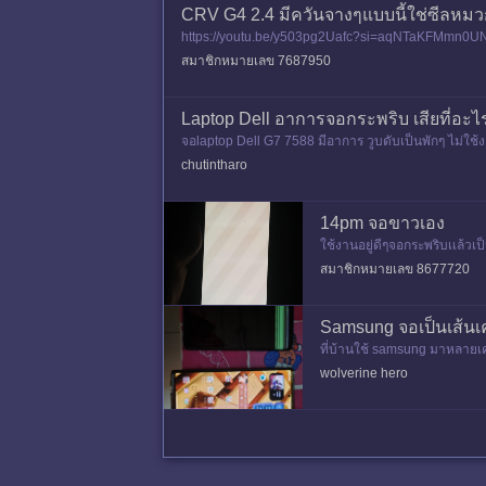
CRV G4 2.4 มีควันจางๆแบบนี้ใช่ซีลหม
https://youtu.be/y503pg2Uafc?si=aqNTaKFMmn0UNsMj ร
แท้ ถ้าจอดทิ้
สมาชิกหมายเลข 7687950
Laptop Dell อาการจอกระพริบ เสียที่อะไ
จอlaptop Dell G7 7588 มีอาการ วูบดับเป็นพักๆ ไม่ใช้
พริบที่ทีวีแต่พอล
chutintharo
14pm จอขาวเอง
ใช้งานอยู่ดีๆจอกระพริบเเล้วเป
000 ทั้งๆที่ใช้งานมาปกติ อยาก
สมาชิกหมายเลข 8677720
Samsung จอเป็นเส้นเคร
ที่บ้านใช้ samsung มาหลายเคร
เปลี่ยนมาเป็น S21FE ล่าสุดม
wolverine hero