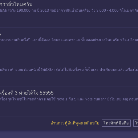
วกวาล์วไหมครับ
ถวิ่ง 190,000 กม ปี 2013 รถมีอาการกินน้ำมันเครื่อง วิ่ง 3,000 - 4,000 กิโลเมตร กิน
ร
งานมานานเกินครึ่งปี แบบนี้ต้องเปลี่ยนจอและสายแพ ทั้งสองอย่างเลยไหมครับ หรือเปลี่ย
็นสีขาวค้างเลย ก่อนหน้านี้อัพiOSล่าสุดได้ไม่ถึงครี่งชม ก็เป็นเลย ประกันหมดเเล้วเครื่อง
รู
ื่องที่ 3 ห่วยได้ใจ 55555
ื่อง รุ่นใหม่ๆนี่ไม่รอดสักตัว (เคยใช้ Note 1 กับ S และ Note รุ่นแรกๆ ยังไม่เคยเจอ) ก่
าจอเป็น
อ่านกระทู้อื่นที่พูดคุยเกี่ยวกับ
โทรศัพท์มือถือ
โ