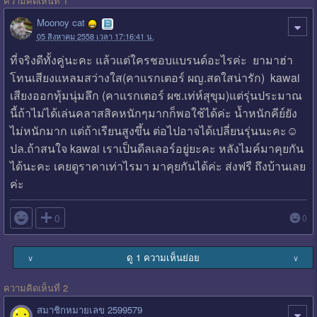
ความคิดเห็นที่ 1
Moonoy cat
05 สิงหาคม 2558 เวลา 17:16:41 น.
ที่จริงดีทั้งคู่นะคะ แล้วแต่ใครชอบแบรนด์อะไรค่ะ ยามาฮ่า
โทนเสียงแหลมสว่างใส(คาแรกเตอร์ ผญ.สดใสน่ารัก) kawai
เสียงออกทุ้มนุ่มลึก (คาแรกเตอร์ ผช.เท่ห์สุขุม)แต่รุ่นประมาณ
นี้ถ้าไม่ได้เล่นคลาสสิคหนักๆมากก็พอใช้ได้ค่ะ น้ำหนักคีย์ยัง
ไม่หนักมาก แต่ถ้าเรียนสูงขึ้น ต่อไปอาจได้เปลี่ยนรุ่นนะคะ☺
ปล.ถ้าสนใจ kawai เราเป็นดีลเลอร์อยู่ยะคะ หลังไมค์มาคุยกัน
ได้นะคะ เคยดูราคาเท่าไรมา มาคุยกันได้ค่ะ ส่งฟรี ถึงบ้านเลย
ค่ะ

0
0
ดู 1 ความเห็นย่อย
∨
∨
ความคิดเห็นที่ 2
สมาชิกหมายเลข 2599579