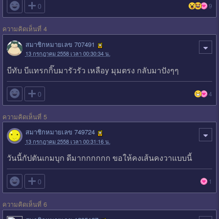

0
9
ความคิดเห็นที่ 4
สมาชิกหมายเลข 707491
13 กรกฎาคม 2558 เวลา 00:30:34 น.
บีทับ บีแทรกกิ๊บมารัวรัว เหลือy มุมตรง กลับมาปังๆๆ

0
4
ความคิดเห็นที่ 5
สมาชิกหมายเลข 749724
13 กรกฎาคม 2558 เวลา 00:31:16 น.
วันนี้กัปตันเกมบุก ดีมากกกกกก ขอให้คงเส้นคงวาแบบนี้

0
1
ความคิดเห็นที่ 6