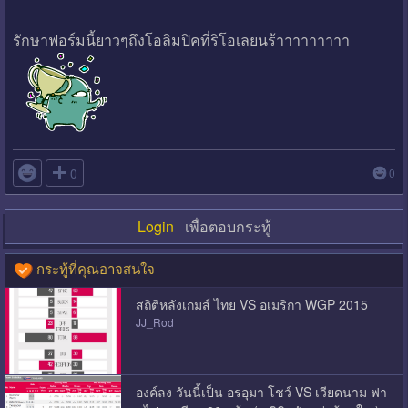
รักษาฟอร์มนี้ยาวๆถึงโอลิมปิคที่ริโอเลยนร้าาาาาาาาา

0
0
Login
เพื่อตอบกระทู้
กระทู้ที่คุณอาจสนใจ
สถิติหลังเกมส์ ไทย VS อเมริกา WGP 2015
JJ_Rod
องค์ลง วันนี้เป็น อรอุมา โชว์ VS เวียดนาม ฟา