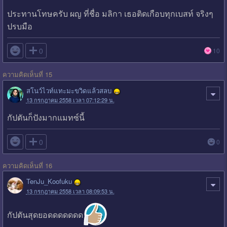
ประทานโทษครับ ผญ ที่ชื่อ มลิกา เธอติดเกือบทุกเบสท์ จริงๆ
ปรบมือ

0
10
ความคิดเห็นที่ 15
สโนว์ไวท์แทะมะขวิดแล้วสลบ
13 กรกฎาคม 2558 เวลา 07:12:29 น.
กัปตันก็ปังมากแมทซ์นี้

0
0
ความคิดเห็นที่ 16
TenJu_Koofuku
13 กรกฎาคม 2558 เวลา 08:09:53 น.
กัปตันสุดยอดดดดดดด