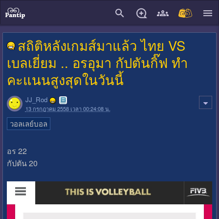
close
สถิติหลังเกมส์มาแล้ว ไทย VS
เบลเยี่ยม .. อรอุมา กัปตันกิ๊ฟ ทำ
คะแนนสูงสุดในวันนี้
JJ_Rod
13 กรกฎาคม 2558 เวลา 00:24:08 น.
วอลเลย์บอล
อร 22
กัปตัน 20