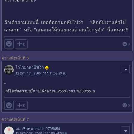
ถ้าเค้าถามแบบนี้ เทอก้อถามกลับไปว่า "เลิกกับเราแล้วไป
เล่นเกม" หรือ "เล่นเกมให้น้อยลงแล้วสนใจกรูมั่ง" นี่แฟนนะ!!!

0
0
ความคิดเห็นที่ 6
ไวไวมาหาป๊าเร็ว
12 มิถุนายน 2560 เวลา 11:38:29 น.
-
แก้ไขข้อความเมื่อ 12 มิถุนายน 2560 เวลา 12:50:05 น.

0
0
ความคิดเห็นที่ 7
สมาชิกหมายเลข 2795454
19 พฤษภาคม 2561 เวลา 00:24:59 น.