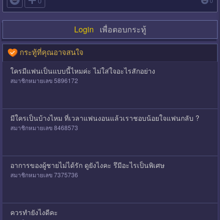

0
0
Login
เพื่อตอบกระทู้
กระทู้ที่คุณอาจสนใจ
ใครมีแฟนเป็นแบบนี้ไหมค่ะ ไม่ใส่ใจอะไรสักอย่าง
สมาชิกหมายเลข 5896172
มีใครเป็นบ้างไหม ที่เวลาแฟนงอนแล้วเราชอบน้อยใจแฟนกลับ ?
สมาชิกหมายเลข 8468573
อาการของผู้ชายไม่ได้รัก ดูยังไงคะ รึมีอะไรเป็นพิเศษ
สมาชิกหมายเลข 7375736
ควรทำยังไงดีคะ