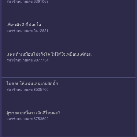
สมาชิกหมายเลข 6391068
เพื่อนตัวดี ขี้น้อยใจ
สมาชิกหมายเลข 3412831
เเฟนทำเหมือนไม่จริงใจ ไม่ใส่ใจเหมือนเเต่ก่อน
สมาชิกหมายเลข 9077754
ไม่ชอบให้แฟนเล่นเกมผิดมั้ย
สมาชิกหมายเลข 8535700
ผู้ชายแบบนี้ควรเลิกดีไหมคะ?
สมาชิกหมายเลข 6753602