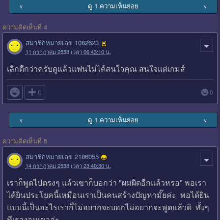
ดู 1 ความเห็นย่อย
∨
∨
ความคิดเห็นที่ 4
สมาชิกหมายเลข 1082623
11 กรกฎาคม 2558 เวลา 06:43:10 น.
เลิกดีกว่าครับดูแล้วแฟนไม่ได้สนใจคุณ สนใจแต่เกมส์

0
0
ดู 1 ความเห็นย่อย
∨
∨
ความคิดเห็นที่ 5
สมาชิกหมายเลข 2186055
14 กรกฎาคม 2558 เวลา 23:40:30 น.
เราก็พูดไปตรงๆ แล้วเขาก็บอกว่า "ผมผิดอีกแล้วหรอ" พอเรา
ได้ยินประโยคนี้เหมือนเราเป็นคนสร้างปัญหามั๊ยค่ะ พอได้ยิน
แบบนี้เป็นอะไรเราก็ไม่อยากจะบอกไม่อยากจะพูดแล้วดิ ทั้งๆ
ทีเรางอนเขาอ่ะ