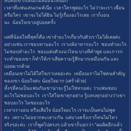
ลับหอเขาก็เล่นเกมส์ออนไลน์อีก
เวลาที่แฟนเล่นเกมส์เนี่ย เวลาใครพูดอะไร ไม่ว่าจะเรา เพื่อน
หรือใคร เขาจะไม่ได้ยิน ไม่รู้เรื่องอะไรเลย เราก็งอน
นะ น้อยใจเขาอยู่บ่อยครั้ง
แต่ที่น้อยใจที่สุดก็คือ เขาจำอะไรเกี่ยวกับตัวเราไม่ได้เลยค่ะ
อย่างเช่น เราชอบทานอะไร เราแพ้อาหารอะไร ชอบทำอะไร
ไม่ชอบทำอะไร ชอบแต่งตัวแนวไหน บางทีคำพูด และการก
ระทำของเขา ก็ทำให้เราเสียความรู้สึกมากเหมือนกัน และ
บ่อยมากด้วย
เหมือนเขาไม่ได้ใส่ใจเราเลยอ่ะค่ะ เหมือนเราไม่ใช่คนสำคัญ
ของเขา น้อยใจค่ะ น้อยใจมาก (เศร้าด้วย)
ทั้งๆที่คนเป็นแฟนกันเขาน่าจะรู้ไม่ใช่หรอค่ะ ว่าแฟนชอบ
อะไรไม่ชอบอะไร เราใส่ใจเขาทุกอย่าง รู้แทบทุกอย่างว่าเขา
ชอบอะไร ไม่ชอบอะไร
เวลาเรางอน หรือเสียใจ น้อยใจอะไร เราจะเป็นคนไม่พูด
ค่ะ เพราะไม่อยากทะเลาะกัน แต่บางครั้งเราก็ทนไม่ไหว
จริงๆอ่ะค่ะ เราก็พูดไปตรงๆ แล้วเขาก็บอกว่า "ผมผิดอีกแล้ว