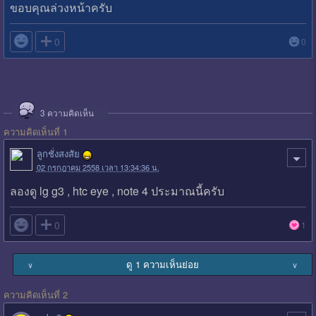
ขอบคุณล่วงหน้าครับ

0
0
3
ความคิดเห็น
ความคิดเห็นที่ 1
ลูกชั่งสงสัย
02 กรกฎาคม 2558 เวลา 13:34:36 น.
ลองดู lg g3 , htc eye , note 4 ประมาณนี้ครับ

0
1
ดู 1 ความเห็นย่อย
∨
∨
ความคิดเห็นที่ 2