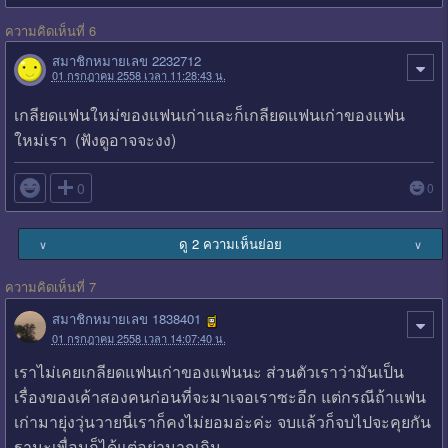
ความคิดเห็นที่ 6
สมาชิกหมายเลข 2232712
01 กรกฎาคม 2558 เวลา 11:28:43 น.
เกลียดแฟนใหม่ของแฟนเก่าและก็เกลียดแฟนเก่าของแฟน
ใหม่เรา (ฟังดูอาจจะงง)

0
0
ดู 2 ความเห็นย่อย
∨
∨
ความคิดเห็นที่ 7
สมาชิกหมายเลข 1838401
01 กรกฎาคม 2558 เวลา 14:07:40 น.
เราไม่เคยเกลียดแฟนเก่าของแฟนนะ ส่วนตัวเราว่ามันเป็น
เรื่องของเค้าสองคนก่อนที่จะมาเจอเราซะอีก แต่กรณีถ้าแฟน
เก่ามายุ่งวุ่นวายนี่เราก็คงไม่ยอมอ่ะค่ะ จบแล้วก็จบไปจะคุยกัน
ฐานะเพื่อนก็ได้แต่อย่ามากเกิน