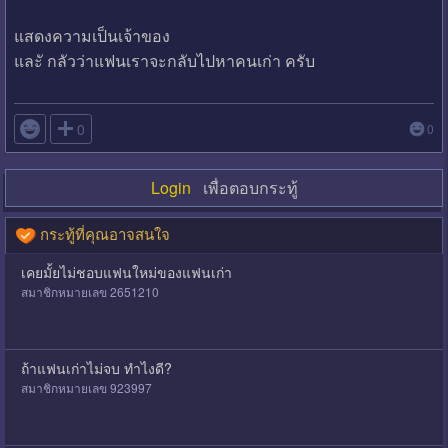
แสดงความเป็นเจ้าของ
และั กลัวว่าแฟนเราจะกลับไปหาคนเก่า ครับ

0
0
Login
เพื่อตอบกระทู้
กระทู้ที่คุณอาจสนใจ
เคยมั้ยไม่ชอบแฟนใหม่ของแฟนเก่า
สมาชิกหมายเลข 2651210
ถ้าแฟนเก่าไม่จบ ทำไงดี?
สมาชิกหมายเลข 923997