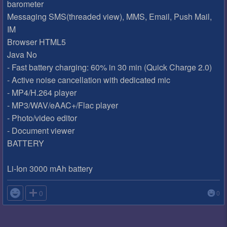
barometer
Messaging SMS(threaded view), MMS, Email, Push Mail,
IM
Browser HTML5
Java No
- Fast battery charging: 60% in 30 min (Quick Charge 2.0)
- Active noise cancellation with dedicated mic
- MP4/H.264 player
- MP3/WAV/eAAC+/Flac player
- Photo/video editor
- Document viewer
BATTERY
Li-Ion 3000 mAh battery

0
0