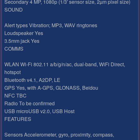
Secondary 4 MP, 1080p (1/3′ sensor size, 2µm pixel size)
SOUND
Alert types Vibration; MP3, WAV ringtones
Loudspeaker Yes
3.5mm jack Yes
COMMS
WLAN Wi-Fi 802.11 a/b/g/n/ac, dual-band, WiFi Direct,
hotspot
Bluetooth v4.1, A2DP, LE
GPS Yes, with A-GPS, GLONASS, Beidou
NFC TBC
Radio To be confirmed
USB microUSB v2.0, USB Host
FEATURES
Sensors Accelerometer, gyro, proximity, compass,