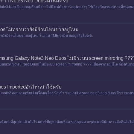
ำกว่า Note3 Neo Duos มีไหมครับ
่Note3 Neo Duosของร้านพี่สาวไม่มี แต่ต้องการสเปคแรงๆ ใช้เกี่ยวกับงาน เพราะที่หน่อย
 ไม่ทราบว่ายังมีร้านไหนขายอยู่ไหม
ังมีร้านไหนขายอยู่ไหม ในงาน TME จะมีขายอยู่หรือไม่ครับ
sung Galaxy Note3 Neo Duos ไม่มีระบบ screen mirroring ???
laxy Note3 Neo Duos ไม่มีระบบ screen mirroring ???? เนื่องจาก ผมมีไฟต์บังคับต
าคือ ผมใช้ EZCast WiF
uos Importedอันไหนน่าใช้ครับ
อบnote2 สอบถามเพิ่มเติมเรื่องเครื่อง นำเข้า ของเวปLazada note3 neo duos สีขาวขายราค
คุ้มค่าที่สุดค่ะ แล้วตัวไหนค่ะที่ปัญหาน้อยที่สุด ขอบคุณมากๆค่ะ พอดีน้องสาวตัดสินใจไม่ถ