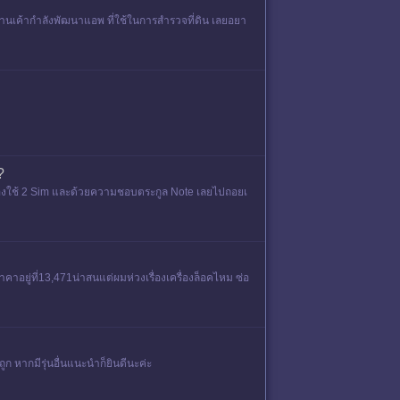
งานเค้ากำลังพัฒนาแอพ ที่ใช้ในการสำรวจที่ดิน เลยอยา
?
้องใช้ 2 Sim และด้วยความชอบตระกูล Note เลยไปถอยเ
าอยู่ที่13,471น่าสนแต่ผมห่วงเรื่องเครื่องล็อคไหม ซ่อ
ูก หากมีรุ่นอื่นแนะนำก็ยินดีนะค่ะ