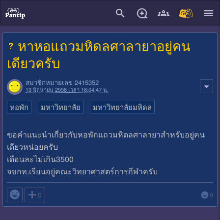
close
หาหอแถวมหิดลศาลายาอยู่คน
เดียวครับ
สมาชิกหมายเลข 2415352
13 มิถุนายน 2558 เวลา 16:04:47 น.
หอพัก
มหาวิทยาลัย
มหาวิทยาลัยมหิดล
ขอคำแนะนำเกี่ยวกับหอพักแถวมหิดลศาลายาสำหรับอยู่คน
เดียวหน่อยครับ
เดือนละไม่เกิน3500
จขกท.เรียนอยู่คณะวิทยาศาสตร์การกีฬาครับ

0
0