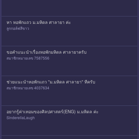
หา หอพักแถว ม.มหิดล ศาลายา ค่ะ
ลูกกอล์ฟสีขาว
ขอคำแนะนำเรื่องหอพักมหิดล ศาลายาครับ
สมาชิกหมายเลข 7587556
ช่วยแนะนำหอพักแถว "ม.มหิดล ศาลายา" ทีครับ
สมาชิกหมายเลข 4037634
อยากรู้ค่าเทอมของศิลปศาสตร์(ENG) ม.มหิดล ค่ะ
SinderellaLaugh