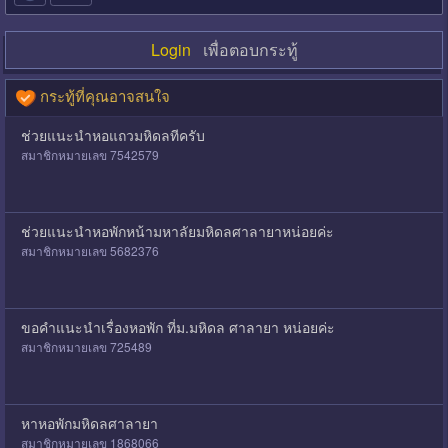
Login
เพื่อตอบกระทู้
กระทู้ที่คุณอาจสนใจ
ช่วยแนะนำหอแถวมหิดลทีครับ
สมาชิกหมายเลข 7542579
ช่วยแนะนำหอพักหน้ามหาลัยมหิดลศาลายาหน่อยค่ะ
สมาชิกหมายเลข 5682376
ขอคำแนะนำเรื่องหอพัก ที่ม.มหิดล ศาลายา หน่อยค่ะ
สมาชิกหมายเลข 725489
หาหอพักมหิดลศาลายา
สมาชิกหมายเลข 1868066