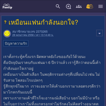
close
เหมือนแฟนกำลังนอกใจ?
สมาชิกหมายเลข 2370265
28 พฤษภาคม 2558 เวลา 13:14:49 น.
ปัญหาความรัก
เราตั้งกระทู้ครั้งแรก ผิดพลาดยังไงขออภัยไว้ด้วยนะ
คือปัจจุบันเราคบกับแฟนมา 6 ปีกว่าแล้ว เรารู้สึกว่าตอนนี้เค้า
กำลังนอกใจเราอยู่
เหมือนเราเป็นตัวเลือก ในพฤติกรรมต่างๆทึ่เปลี่ยนไป เช่น ไม่
รับสาย โพสอะไรแปลกๆ
รู้สึกทุกข์ใจมาก เราจะอยากให้เค้าบอกเรามาเลยตรงๆดีกว่า
มาโกหกกันแบบนี้
เพราะเราถามเค้าที่ไรก็จะอารมณ์เสียบ้าง บอกไม่มีบ้าง หรือ
ไม่ก็บอกว่าเราไม่ทิ้งแกหรอกท่าไม่รักคงไม่คิดสร้างอนาคต