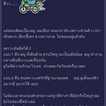
ฟิ้วว........
แต่สมมติผมเป็น ผญ ผมเลือก คนแรก คับ เพราะส่วนตัว เวลา
เห็นพวก เสี่ยๆขี้เหร่ ควงสาวสวย ไม่ชอบอยู่แล้วคับ
เพราะมันคิดได้ 2
แบบ 1 คือ ผญ ที่เดินด้วย ส่วนใหญ่ จะเป็นเมียน้อย ผญ ทำงาน
กลางคืนที่เกาะแค่เรื่องเงิน
ดูไม่มีความรักอะไรเลย ส่วนผช ก้หวังแค่เรื่อง sex
แบบ 2 คือ คบเพราะแค่รักที่ฐานะของผช ผญ ดูเห็นแก่ตัว
อยากมี อยากใช้ เฉยๆ
ไม่ต้องเอาคนรอบตัวหรอก แค่ญาติห่างๆ ที่มีธุรกิจใหญ่ๆ ผม
ยังไม่ชอบขี้หน้าเลย