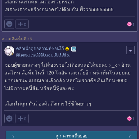
เลือกคนแรกค่ะ ไม่ต้องรวยหรอก
เพราะเราจะสร้างอนาคตไปด้วยกัน ฟิ้ววว55555555

0
1
ความคิดเห็นที่ 16
คลิกเพื่อดูข้อความที่ซ่อนไว้
06 พฤษภาคม 2558 เวลา 15:18:39 น.
ชอบผู้ชายกลางๆ ไม่ต้องรวย ไม่ต้องหล่อได้มะคะ >_<~ อ้วน
แค่ไหน คือที่มโนนี่ 120 โลอัพ และเตี้ยอีก หน้าที่มโนแบบแย่
มากเลยนะ แบบมองแล้วกลัว หล่อไม่รวยคือเงินเดือน 6000
ไม่มีภาระหนี้สิน หรือหนี้ฟุ้งอะคะ
เลือกไม่ถูก มันต้องคิดถึงการใช้ชีวิตยาวๆ

0
1
ดู 1 ความเห็นย่อย
∨
∨