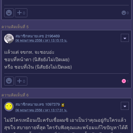

0
0
ความคิดเห็นที่ 5
สมาชิกหมายเลข 2196469
06 พฤษภาคม 2558 เวลา 13:15:15 น.
แล้วแต่ จขกท. จะชอบอ่ะ
ชอบที่หน้าตา (นิสัยยังไม่เปิดเผย)
หรือ ชอบที่เงิน (นิสัยยังไม่เปิดเผย)

0
1
ความคิดเห็นที่ 6
สมาชิกหมายเลข 1097379
06 พฤษภาคม 2558 เวลา 13:17:31 น.
ไม่มีใครเหมือนเป๊ะครับเชื่อผมซิ เอาเป็นว่าคุณอยู่กับใครแล้ว
สุขใจ สบายกายที่สุด ใครรับฟังคุณและพร้อมแก้ไขปัญหาได้ดี