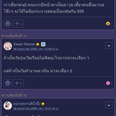
เราเลือกคน2 คนแรกมีหน้าตาเป็นอาวุธ เดี๋ยวคนอื่นมาแย่
โฮ๊ะๆ จะได้ไม่ต้องระแวงตอนเป็นแฟนกัน 555

0
1
ความคิดเห็นที่ 14
Sweet Nestea
06 พฤษภาคม 2558 เวลา 14:49:14 น.
ถ้าเป็นวัยรุ่น/วัยเรียนไม่คิดอะไรมากน่าจะเลือก 1
แต่ถ้าเป็นวัยทำงานหาเงิน น่าจะเลือก 2

0
1
ความคิดเห็นที่ 15
ดอกกุหลาบสีน้ำผึ้ง
06 พฤษภาคม 2558 เวลา 15:01:24 น.