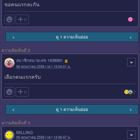
ขอคนแรกละกัน

0
1
ดู 1 ความเห็นย่อย
∨
∨
ความคิดเห็นที่ 2
สมาชิกหมายเลข 1638991
06 พฤษภาคม 2558 เวลา 13:04:01 น.
เลือกคนเเรกครับ

0
2
ดู 1 ความเห็นย่อย
∨
∨
ความคิดเห็นที่ 3
MILLING
06 พฤษภาคม 2558 เวลา 13:06:47 น.