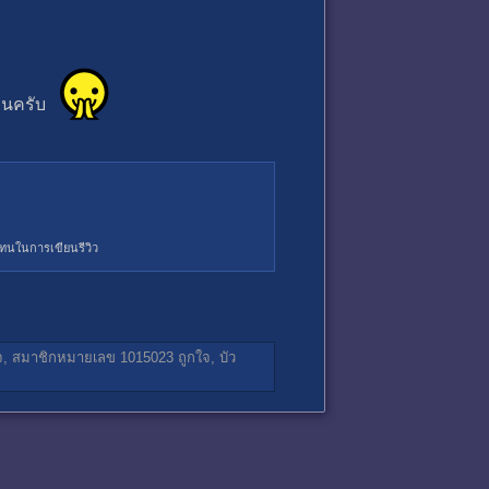
่านครับ
อบแทนในการเขียนรีวิว
จ,
สมาชิกหมายเลข 1015023
ถูกใจ,
บัว