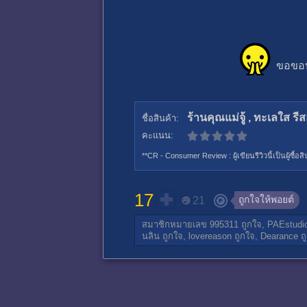
ขอขอบค
ร้านคุณแม่จู้ , ทะเลใส รี
ชื่อสินค้า:
คะแนน:
**CR - Consumer Review : ผู้เขียนรีวิวนี้เป็นผู้ซื้
17
ถูกใจให้พอยต์
21
สมาชิกหมายเลข 995311
ถูกใจ,
PAEstudi
นลิน
ถูกใจ,
lovereason
ถูกใจ,
Dearance
ถ