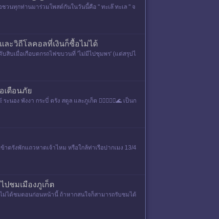
ขอชวนทุกท่านมาร่วมโพสต์กันในวันนี้คือ " ทะเล๊ ทะเล " จ
ะวิถีโลคอลที่เงินก็ซื้อไม่ได้
บสิบเมื่อเกือบตกรถไฟขบวนที่ 'ไม่มีไปชุมพร' (แต่สรุปไ
อเตือนภัย
ง พังงา กระบี่ ตรัง สตูล และภูเก็ต 🏃🏼‍♂️🏃‍♀️🌊 เป็นก
ข้าตรังพักแถวหาดเจ้าไหม หรือใกล้ท่าเรือปากเมง 13/4
้าไปชมเมืองภูเก็ต
่ยังไม่ได้ชมตอนก่อนหน้านี้ ถ้าหากสนใจก็สามารถรับชมได้