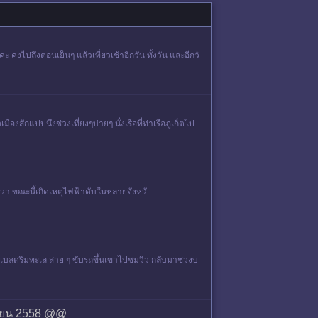
งไปถึงตอนเย็นๆ แล้วเที่ยวเช้าอีกวัน ทั้งวัน และอีกวั
ืองสักแปปนึงช่วงเที่ยงๆบ่ายๆ นั่งเรือที่ท่าเรือภูเก็ตไป
ยงานว่า ขณะนี้เกิดเหตุไฟฟ้าดับในหลายจังหวั
ร์เบลดริมทะเล สาย ๆ ขับรถขึ้นเขาไปชมวิว กลับมาช่วงบ่
เมษายน 2558 @@