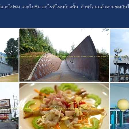
แวะไปชม แวะไปชิม อะไรที่ไหนบ้างนั้น ถ้าพร้อมแล้วตามชมกัน