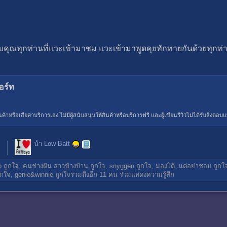
ุณทุกท่านที่แวะเข้ามาชม แวะเข้ามาพูดคุยทักทายกันด้วยทุกท
สอร์ท
อสินค้าหรือเสียค่าบริการเอง ไม่มีผู้สนับสนุนให้สินค้าหรือบริการฟรี และผู้เขียนรีวิวไม่ได้รับสิ่งต
น้า Low Batt
o
ถูกใจ,
คนช่างฝัน สาวข้างบ้าน
ถูกใจ,
snyggen
ถูกใจ,
มองได้..แต่อย่าชอบ
ถูกใ
ูกใจ,
genie&winnie
ถูกใจรวมถึงอีก 11 คน ร่วมแสดงความรู้สึก