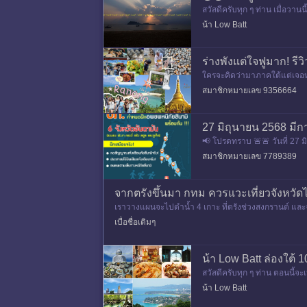
สวัสดีครับทุก ๆ ท่าน เมื่อวาน
ะเป็นในท้องทะเล บ
น้า Low Batt
ร่างพังแต่ใจฟูมาก! รี
ใครจะคิดว่ามาภาคใต้แต่เจอหมอ
ด้ขึ้นแบบหวุดหวิด!) เป็นทริป
สมาชิกหมายเลข 9356664
27 มิถุนายน 2568 มีก
📢 โปรดทราบ 🚨🚨 วันที่ 27 มิ.
ารฝึกเสมือนจริง จะมีการกด
สมาชิกหมายเลข 7789389
จากตรังขึ้นมา กทม ควรแวะเที่ยวจังหวั
เราวางแผนจะไปดำน้ำ 4 เกาะ ที่ตรังช่วงสงกรานต์ และจ
&
เบื่อชื่อเดิมๆ
น้า Low Batt ล่องใต้ 1
สวัสดีครับทุก ๆ ท่าน ตอนนี้จะ
ตามลิ้งค์ครับ ตอนแรก :: เข้
น้า Low Batt