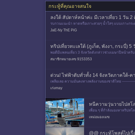
กระทู้ที่คุณอาจสนใจ
ลงใต้ สัปดาห์หน้าค่ะ มีเวลาเที่ยว 1 วัน 
รบกวนแนะนำ หาดหรือเกาะสวยๆ น้ำใสๆ แบบเกาะกระดาน จ. 
นรุ่งขึ้นต้องยิ
JaE-Ny ThE PiG
ทริปเที่ยวทะเลใต้ (ภูเก็ต, พังงา, กระบี่) 
พอดีมีแพลนเที่ยว 3 จังหวัดดังกล่าวช่วงเมษาปีหน้าครับ ไปก
สมาชิกหมายเลข 9153353
ด่วน! ไฟฟ้าดับทั่วทั้ง 14 จังหวัดภาคใต้
เพลียเลย ความมั่นคงทางพลังงานของชาติไทย ----------------
เก่งmay
หนีความวุ่นวายไปสโลว
เพื่อน ๆ ที่กำลังมองหาทริปสโ
ายก็นอนอ่านหนังสือบนเปลญว
เหม่อมองเมฆ
@@ กระทู้โพสต์ไปเรื่อ