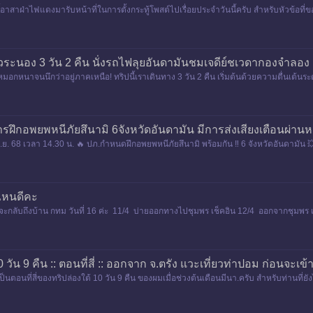
นี้อาสาฝ่าไฟแดงมารับหน้าที่ในการตั้งกระทู้โพสต์ไปเรื่อยประจำวันนี้ครับ สำหรับหัวข้อที่
วิวระนอง 3 วัน 2 คืน นั่งรถไฟลุยอันดามันชมเจดีย์ชเวดากองจำลอง แล
กหนาจนนึกว่าอยู่ภาคเหนือ! ทริปนี้เราเดินทาง 3 วัน 2 คืน เริ่มต้นด้วยความตื่นเต้นระดั
ที่สวมบท
ารฝึกอพยพหนีภัยสึนามิ 6จังหวัดอันดามัน มีการส่งเสียงเตือนผ่านห
ย. 68 เวลา 14.30 น. 🔥 ปภ.กำหนดฝึกอพยพหนีภัยสึนามิ พร้อมกัน ‼️ 6 จังหวัดอันดามัน 💥 ระนอ
ดไหนดีคะ
ะกลับถึงบ้าน กทม วันที่ 16 ค่ะ 11/4 บ่ายออกทางไปชุมพร เช็คอิน 12/4 ออกจากชุมพร เ
0 วัน 9 คืน :: ตอนที่สี่ :: ออกจาก จ.ตรัง แวะเที่ยวท่าปอม ก่อนจะเข
เป็นตอนที่สี่ของทริปล่องใต้ 10 วัน 9 คืน ของผมเมื่อช่วงต้นเดือนมีนา.ครับ สำหรับท่านที