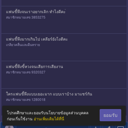
แฟนขี้หึงจนเราอยากเลิก ทำไงดีคะ่
สมาชิกหมายเลข 3853275
แฟนขี้หึงมากเกินไป เคลียร์ยังไงดีคะ
เกลียวคลื่นและผืนทราย
แฟนขี้หึงขี้หวงจนเสียการเสียงาน
สมาชิกหมายเลข 9320327
ใครแฟนขี้หึงแบบเยอะมาก แบบเราบ้าง มาแชร์กัน
สมาชิกหมายเลข 1280018
โปรดศึกษาและยอมรับนโยบายข้อมูลส่วนบุคคล
ยอมรับ
ก่อนเริ่มใช้งาน
อ่านเพิ่มเติมได้ที่นี่