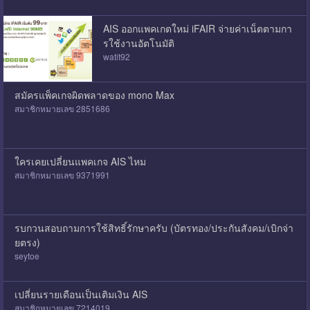
AIS ออกแพคเกตใหม่ iFAIR จ่ายค่าเน็ตตามกา
รใช้งานอัตโนมัติ
watit92
สมัครแพ็คเกจผิดพลาดของ ​mono Max​
สมาชิกหมายเลข 2851686
ใครเคยเปลี่ยนแพคเกจ AIS ไหม
สมาชิกหมายเลข 9371991
รบกวนสอบถามการใช้สิทธิ์รักษาครับ (บัตรทอง/ประกันสังคม/เบิกจ่า
ยตรง)
seytoe
เปลี่ยนรายเดือนเป็นเติมเงิน AIS
สมาชิกหมายเลข 7214019