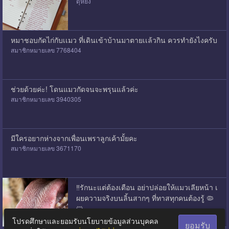
ดุหยง
หมาชอบกัดไก่กับเเมว ที่เดินเข้าบ้านมาตายเเล้วกิน ควรทำยังไงครับ
สมาชิกหมายเลข 7768404
ช่วยด้วยค่ะ! โดนแมวกัดจนจะพรุนแล้วค่ะ
สมาชิกหมายเลข 3940305
มีใครอยากห่างจากเพื่อนเพราลูกเค้ามั้ยคะ
สมาชิกหมายเลข 3671170
‼️รักนะแต่ต้องเตือน อย่าปล่อยให้แมวเลียหน้า เ
ผยความจริงบนลิ้นสากๆ ที่ทาสทุกคนต้องรู้ 🦠
🐱
BallballtheBoy01
โปรดศึกษาและยอมรับนโยบายข้อมูลส่วนบุคคล
ยอมรับ