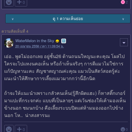

0
2
ดู 1 ความเห็นย่อย
∨
∨
ความคิดเห็นที่ 4
WaterMelon in the Sky
20 เมษายน 2558 เวลา 11:09:54 น.
เอ่อ.. พูดไม่ออกเลย อยู่ชั้น26 ด้านถนนใหญนะคะคุณ โผล่ไป
ใครจะไปแหงนคอเห็น หรือถ้าเห็นจริงๆ การตีแมวไม่ใช่การ
แก้ปัญหานะคะ สัญชาตญาณค่ะคุณ แมวเป็นสัตว์สอดรู้ค่ะ
แนะนำให้ศึกษาการเลี้ยงแมวมากกว่านี้อีกนิด
ถ้าจะให้แนะนำเพราะกลัวคนเห็น(รู้สึกผิดแฮะ) ก็หาสติ๊กเกอร์
มาแปะที่กระจกค่ะ แบบที่เป็นลายๆ แต่เว้นช่องให้เค้ามองเห็น
ข้างนอก ชมนกบ้าง คือเลี้ยงระบบปิดแต่ห้ามมองออกไปข้าง
นอก โห.. น่าสงสารนะ

0
0