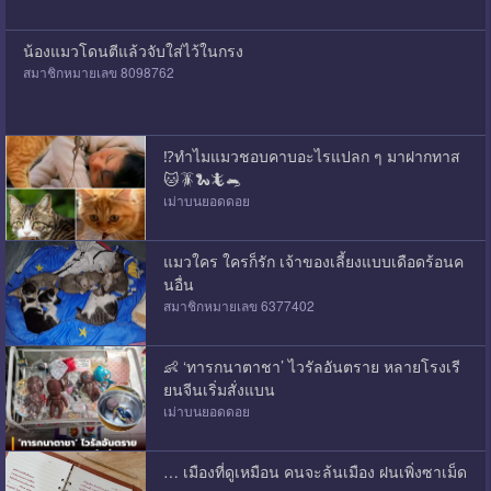
น้องแมวโดนตีแล้วจับใส่ไว้ในกรง
สมาชิกหมายเลข 8098762
⁉️ทำไมแมวชอบคาบอะไรแปลก ๆ มาฝากทาส
🐱🪳🐍🦎🐀
เม่าบนยอดดอย
แมวใคร ใครก็รัก เจ้าของเลี้ยงแบบเดือดร้อนค
นอื่น
สมาชิกหมายเลข 6377402
👶​ ‘ทารกนาตาชา’ ไวรัลอันตราย หลายโรงเรี
ยนจีนเริ่มสั่งแบน
เม่าบนยอดดอย
… เมืองที่ดูเหมือน คนจะล้นเมือง ฝนเพิ่งซาเม็ด