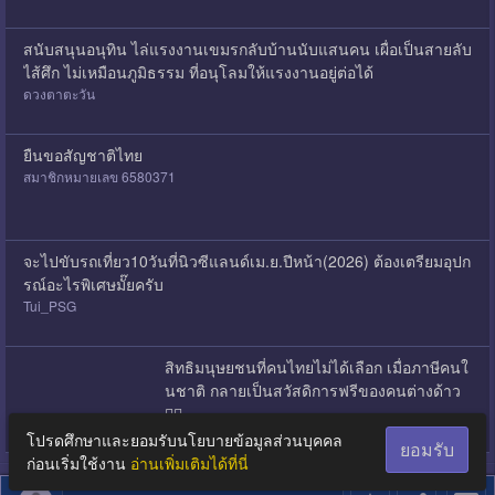
สนับสนุนอนุทิน ไล่แรงงานเขมรกลับบ้านนับแสนคน เผื่อเป็นสายลับ
ไส้ศึก ไม่เหมือนภูมิธรรม ที่อนุโลมให้แรงงานอยู่ต่อได้
ดวงตาตะวัน
ยืนขอสัญชาติไทย
สมาชิกหมายเลข 6580371
จะไปขับรถเที่ยว10วันที่นิวซีแลนด์เม.ย.ปีหน้า(2026) ต้องเตรียมอุปก
รณ์อะไรพิเศษมั๊ยครับ
Tui_PSG
สิทธิมนุษยชนที่คนไทยไม่ได้เลือก เมื่อภาษีคนใ
นชาติ กลายเป็นสวัสดิการฟรีของคนต่างด้าว
😮‍💨
Lady_Simplicity
โปรดศึกษาและยอมรับนโยบายข้อมูลส่วนบุคคล
ยอมรับ
ก่อนเริ่มใช้งาน
อ่านเพิ่มเติมได้ที่นี่