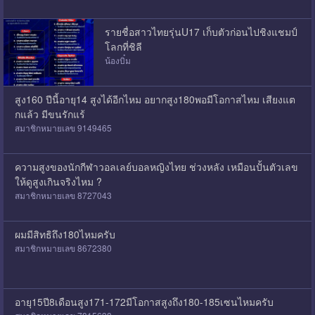
รายชื่อสาวไทยรุ่นU17 เก็บตัวก่อนไปชิงแชมป์
โลกที่ชิลี
น้องบิ๋ม
สูง160 ปีนี้อายุ14 สูงได้อีกไหม อยากสูง180พอมีโอกาสไหม เสียงแต
กแล้ว มีขนรักแร้
สมาชิกหมายเลข 9149465
ความสูงของนักกีฬาวอลเลย์บอลหญิงไทย ช่วงหลัง เหมือนปั้นตัวเลข
ให้ดูสูงเกินจริงไหม ?
สมาชิกหมายเลข 8727043
ผมมีสิทธิถึง180ไหมครับ
สมาชิกหมายเลข 8672380
อายุ15ปี8เดือนสูง171-172มีโอกาสสูงถึง180-185เซนไหมครับ