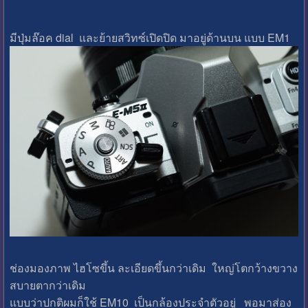
มีปุ่มล๊อค dial และย้ายสวิทซ์เปิดปิด มาอยู่ด้านบน แบบ EM1
ช่องมองภาพ ไฮโซขึ้น ละเอียดขึ้นกว่าเดิม ใหญ่โตกว้างขวาง
สบายตากว่าเดิม
แบบว่าปกติผมก็ใช้ EM10 เป็นกล้องประจำตัวอยู่ พอมาส่อง