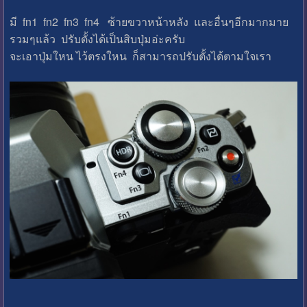
มี fn1 fn2 fn3 fn4 ซ้ายขวาหน้าหลัง และอื่นๆอีกมากมาย
รวมๆแล้ว ปรับตั้งได้เป็นสิบปุ่มอ่ะครับ
จะเอาปุ่มใหน ไว้ตรงใหน ก็สามารถปรับตั้งได้ตามใจเรา