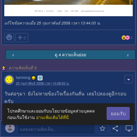
แก้ไขข้อความเมื่อ 25 กุมภาพันธ์ 2558 เวลา 13:44:03 น.

0
5
ดู 4 ความเห็นย่อย
∨
∨
ความคิดเห็นที่ 6
tamrong
25 กุมภาพันธ์ 2558 เวลา 10:08:53 น.
วันต่อๆมา ยังไม่หายข้องใจเรื่องกันสั่น เลยไปลองดูอีกรอบ
ครับ
วัดปงสนุก จังหวัดลำปาง คุกเข่าถ่าย ในอุโบสถ ที่แสงน้อยๆ
โปรดศึกษาและยอมรับนโยบายข้อมูลส่วนบุคคล
ยอมรับ
ครับ
ก่อนเริ่มใช้งาน
อ่านเพิ่มเติมได้ที่นี่
แสดงความคิดเห็น...
0.625 วินาที นี่ ถ่ายสัก 10 รูป ได้ภาพนิ่งแทบทุกรูปครับ