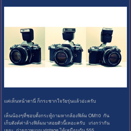
แค่เห็นหน้าตานี่ ก็กระชากใจวัยรุ่นแล้วอ่ะครับ
เห็นน้องๆที่ชอบตั้งกระทู้ถามหากล้องฟิล์ม OM10 กัน
เก็บตังค์ค่าล้างฟิล์มมาสอยตัวนี้เหอะครับ เก่งกว่ากัน
เยอะ ถ่ายภาพแบบ vintage ได้เหมือนกัน 555