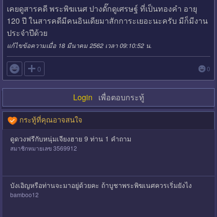
เคยดูสารคดี พระพิฆเนศ ปางดั๊กดูเศรษฐ์ ที่เป็นทองคำ อายุ
120 ปี ในสารคดีมีคนอินเดียมาสักการะเยอะนะครับ มีก็มีงาน
ประจำปีด้วย
แก้ไขข้อความเมื่อ 18 มีนาคม 2562 เวลา 09:10:52 น.

0
0
Login
เพื่อตอบกระทู้
กระทู้ที่คุณอาจสนใจ
ดูดวงฟรีกับหนุ่มเจียงฮาย 9 ท่าน 1 คำถาม
สมาชิกหมายเลข 3569912
บังเอิญหรือท่านจะมาอยู่ด้วยคะ ถ้าบูชาพระพิฆเนศควรเริ่มยังไง
bamboo12