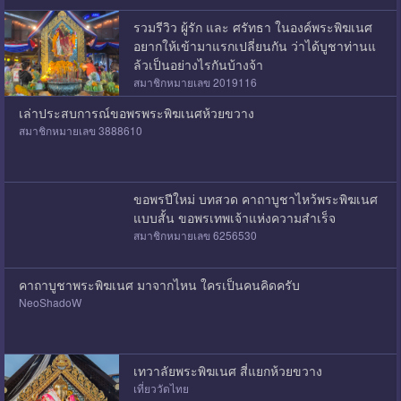
รวมรีวิว ผู้รัก และ ศรัทธา ในองค์พระพิฆเนศ
อยากให้เข้ามาแรกเปลี่ยนกัน ว่าได้บูชาท่านแ
ล้วเป็นอย่างไรกันบ้างจ้า
สมาชิกหมายเลข 2019116
เล่าประสบการณ์ขอพรพระพิฆเนศห้วยขวาง
สมาชิกหมายเลข 3888610
ขอพรปีใหม่ บทสวด คาถาบูชาไหว้พระพิฆเนศ
แบบสั้น ขอพรเทพเจ้าแห่งความสำเร็จ
สมาชิกหมายเลข 6256530
คาถาบูชาพระพิฆเนศ มาจากไหน ใครเป็นคนคิดครับ
NeoShadoW
เทวาลัยพระพิฆเนศ สี่แยกห้วยขวาง
เที่ยววัดไทย