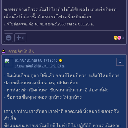
ขอพรอย่างเดียวคงไม่ได้ไป ถ้าไม่ได้ขับรถไปเองหรือติดรถ
เพื่อนไป ก็ต้องซื้อตั๋ว(รถ รถไฟ เครื่องบิน)ด้วย
แก้ไขข้อความเมื่อ 18 กุมภาพันธ์ 2558 เวลา 01:53:25 น.

0
3
ความคิดเห็นที่ 6
สมาชิกหมายเลข 1713545
18 กุมภาพันธ์ 2558 เวลา 12:01:01 น.
- ยืมเงินเดือน ตุลา ปีที่แล้ว ก่อนปีใหม่ก็ทวง หลังปีใหม่ก็ทวง
ปลายเดือนก็ทวง คือ ทวงทุกสัปดาห์อะ
- หาห้องเช่า เปิดเว็บหา ขับรถหาเป็นเวลา 2 สัปดาห์ค่ะ
- ซื้อหวย ซื้อทุกงวดอะ ถูกบ้าง ไม่ถูกบ้าง
เราบูชาท่าน เราศัทธา เราทำดี สวดมนต์ นั่งสมาธิ ขอพร จึง
สำเร็จ
ซึ่งแน่นอน หากเราไม่คิดดี ไม่ทำดี ไม่ปฏิบัติดี ท่านคงไม่ช่วย