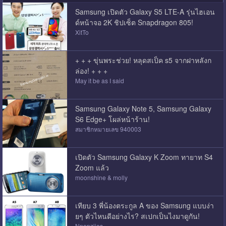
Samsung เปิดตัว Galaxy S5 LTE-A รุ่นไฮเอน
ด์หน้าจอ 2K ชิปเซ็ต Snapdragon 805!
XitTo
+ + + ขุ่นพระช่วย! หลุดสเป็ค s5 จากฝาหลังก
ล่อง! + + +
May it be as I said
Samsung Galaxy Note 5, Samsung Galaxy
S6 Edge+ โผล่หน้าร้าน!
สมาชิกหมายเลข 940003
เปิดตัว Samsung Galaxy K Zoom ทายาท S4
Zoom แล้ว
moonshine & molly
เทียบ 3 พี่น้องตระกูล A ของ Samsung แบบง่า
ยๆ ตัวไหนดีอย่างไร? สเปกเป็นไงมาดูกัน!
Nnopziies