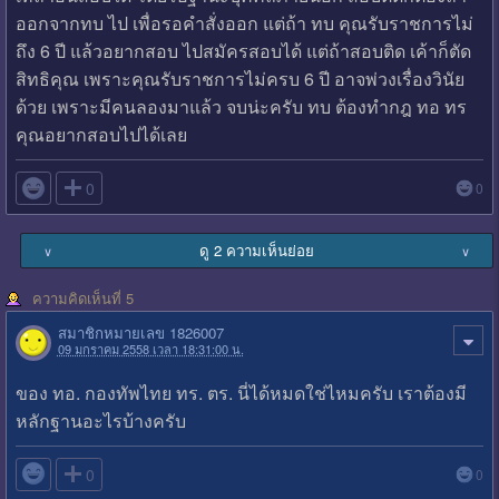
ออกจากทบ ไป เพื่อรอคำสั่งออก แต่ถ้า ทบ คุณรับราชการไม่
ถึง 6 ปี แล้วอยากสอบ ไปสมัครสอบได้ แต่ถ้าสอบติด เค้าก็ตัด
สิทธิคุณ เพราะคุณรับราชการไม่ครบ 6 ปี อาจพ่วงเรื่องวินัย
ด้วย เพราะมีคนลองมาแล้ว จบน่ะครับ ทบ ต้องทำกฎ ทอ ทร
คุณอยากสอบไปได้เลย

0
0
ดู 2 ความเห็นย่อย
∨
∨
ความคิดเห็นที่ 5
สมาชิกหมายเลข 1826007
09 มกราคม 2558 เวลา 18:31:00 น.
ของ ทอ. กองทัพไทย ทร. ตร. นี่ได้หมดใช่ไหมครับ เราต้องมี
หลักฐานอะไรบ้างครับ

0
0