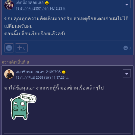
เด็กน้อยคอยเธอ
19 ธันวาคม 2557 เวลา 14:12:23 น.
ขอบคุณทุกความคิดเห็นมากครับ สาเหตุคือสเตอเก่าผมไม่ได้
เปลี่ยนครับผม
ตอนนี้เปลี่ยนเรียบร้อยแล้วครับ

0
0
ความคิดเห็นที่ 8
สมาชิกหมายเลข 2139795
13 กุมภาพันธ์ 2568 เวลา 11:37:26 น.
มาได้ข้อมูลเอาจากกระทู้นี้ มองข้ามเรื่องเล็กๆไป