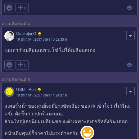

0
0
ความคิดเห็นที่ 4
OsakajunG
19 ธันวาคม 2557 เวลา 10:52:33 น.
ขอเดาว่าเปลี่ยนเฉพาะโซ่ ไม่ได้เปลี่ยนสเตอ

0
0
ความคิดเห็นที่ 5
USB - Port
19 ธันวาคม 2557 เวลา 11:24:37 น.
สเตอร์หน้าของศุนย์จะมียางซัพเสียง ของ rk เข้าใจว่าไม่มีนะ
ครับ ดังขึ้นกว่าปกติแน่นอน..
ส่วนใหญ่เลยนิยมเปลี่ยนของแต่งเฉพาะสเตอร์หลังกัน เสตอ
หน้าเดิมศุนย์ก็ราคาไม่แรงด้วยครับ