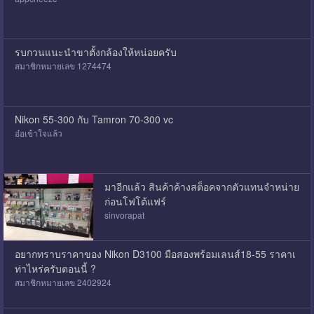
รบกวนแนะนำขาตั้งกล้องให้หน่อยครับ
สมาชิกหมายเลข 1274474
Nikon 55-300 กับ Tamron 70-300 vc
อ๋อเข้าใจแล้ว
มาอีกแล้ว สินค้าค้างสต็อคจากตัวแทนจำหน่าย
ก่อนโฟโต้แฟร์
sinvorapat
อยากทราบราคาของ Nikon D3100 มือสองพร้อมเลนส์18-55 ราคาเ
ท่าไหร่ครับตอนนี้ ?
สมาชิกหมายเลข 2402924