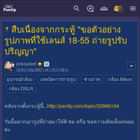
close
สืบเนื่องจากกระทู้ "ขอตัวอย่าง
รูปภาพที่ใช้เลนส์ 18-55 ถ่ายรูปรับ
ปริญญา"
pinkspiderll
18 ธันวาคม 2557 เวลา 10:11:59 น.
อุปกรณ์กล้อง
เทคนิคการถ่ายรูป
ช่างภาพ
กล้อง Nikon
กล้อง DSLR
หลังจากตั้งกระทู้นี้...
http://pantip.com/topic/32966104
วันนี้อยากเอารูปที่ถ่ายมาให้ติ ชม หรือ ขอความคิดเห็นหน่อย
ค่ะ