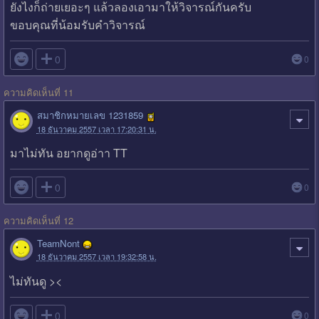
ยังไงก็ถ่ายเยอะๆ แล้วลองเอามาให้วิจารณ์กันครับ
ขอบคุณที่น้อมรับคำวิจารณ์

0
0
ความคิดเห็นที่ 11
สมาชิกหมายเลข 1231859
18 ธันวาคม 2557 เวลา 17:20:31 น.
มาไม่ทัน อยากดูอ่าา TT

0
0
ความคิดเห็นที่ 12
TeamNont
18 ธันวาคม 2557 เวลา 19:32:58 น.
ไม่ทันดู ><

0
0