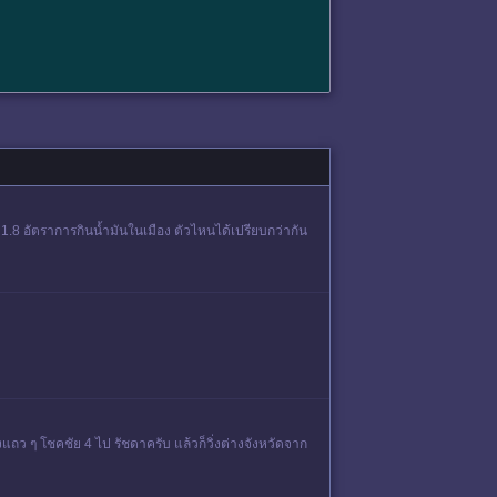
บ 1.8 อัตราการกินน้ำมันในเมือง ตัวไหนได้เปรียบกว่ากัน
แถว ๆ โชคชัย 4 ไป รัชดาครับ แล้วก็วิ่งต่างจังหวัดจาก