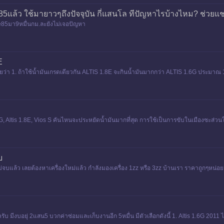
บe85แล้ว ใช้มายาวๆถึงปัจจุบัน กี่แสนโล ทีปัญหาไรบ้างไหม? ช่วยแ
e85มา9หมื่นกม.ละยังไม่เจอปัญหา
E
สัยว่า 1. ถ้าใช้น้ำมันเกรดเดียวกัน ALTIS 1.8E จะกินน้ำมันมากกว่า ALTIS 1.6G ประมาณ 1
, Altis 1.8E, Vios S คันไหนจะประหยัดน้ำมันมากที่สุด การใช้เป็นการขับในเมืองซะส่วนใ
บ
่จบแล้ว เลยต้องหาเครื่องใหม่แล้ว กำลังมองเครื่อง 1zz หรือ 3zz บ้านเรา ราคาถูกๆหน่อย
บ มีงบอยุ่ 2แสน5 บวกค่าซ่อมและเก็บงานอีก 5หมื่น มีตัวเลือกดังนี้ 1. Altis 1.6G 201