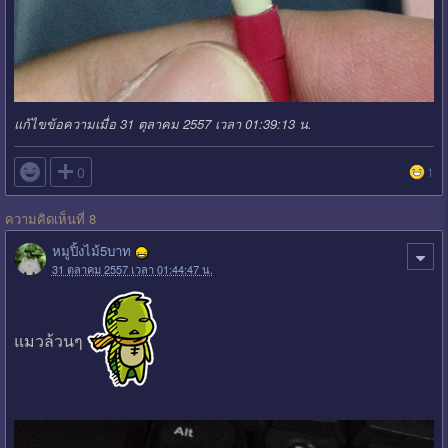
แก้ไขข้อความเมื่อ 31 ตุลาคม 2557 เวลา 01:39:13 น.

0
1
ความคิดเห็นที่ 8
หมูปิ้งไม้5บาท
31 ตุลาคม 2557 เวลา 01:44:47 น.
แมวล้วนๆ