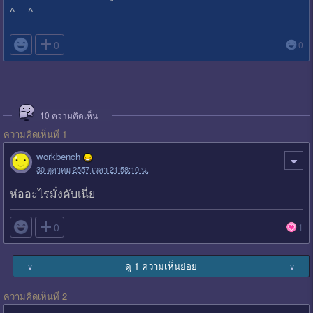
^__^

0
0
10
ความคิดเห็น
ความคิดเห็นที่ 1
workbench
30 ตุลาคม 2557 เวลา 21:58:10 น.
ห่ออะไรมั่งคับเนี่ย

0
1
ดู 1 ความเห็นย่อย
∨
∨
ความคิดเห็นที่ 2