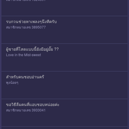
รบกวนช่วยหาเพลงๆนึงทีครับ
สมาชิกหมายเลข 3895077
ผู้ชายที่โสดแบบนี้ยังมีอยู่มั๊ย ??
Love in the Mist-sweet
สำหรับคนชอบอ่านคร๊
พุงน้อยๆ
ขอวิธีลืมคนที่แอบชอบหน่อยค่ะ
สมาชิกหมายเลข 3933041