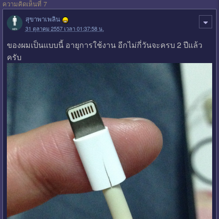
ความคิดเห็นที่ 7
สุขาพาเพลิน
31 ตุลาคม 2557 เวลา 01:37:58 น.
ของผมเป็นแบบนี้ อายุการใช้งาน อีกไม่กี่วันจะครบ 2 ปีแล้ว
ครับ