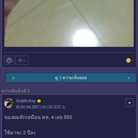

0
1
ดู 1 ความเห็นย่อย
∨
∨
ความคิดเห็นที่ 5
StaMicKey
30 ตุลาคม 2557 เวลา 23:12:57 น.
ของผมหักเหมือน คห. 4 เลย 555
ใช้มาจะ 2 ปีละ