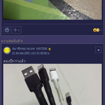

0
4
ความคิดเห็นที่ 9
สมาชิกหมายเลข 1007235
31 ตุลาคม 2557 เวลา 01:45:06 น.
สองปีกว่าแล้ว