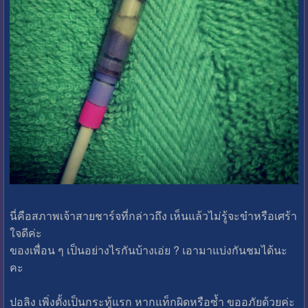
นี่คือสภาพเจ้าสายชาร์จที่กล่าวถึง เห็นแล้วไม่รู้จะขำหรือเศร้า
ใจดีค่ะ
ของเพื่อน ๆ เป็นอย่างไรกันบ้างเอ่ย ? เอามาแบ่งกันชมได้นะ
คะ
ปอลิง เพิ่งตั้งเป็นกระทู้แรก หากแท็กผิดหรือซ้ำ ขออภัยด้วยค่ะ