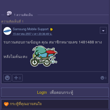
1
ความคิดเห็น
ความคิดเห็นที่ 1
Samsung Mobile Support
15 ตุลาคม 2557 เวลา 20:36:49 น.
รบกวนสอบถามข้อมูล คุณ สมาชิกหมายเลข 1481488 ทาง
หลังไมค์นะคะ

0
0
Login
เพื่อตอบกระทู้
กระทู้ที่คุณอาจสนใจ