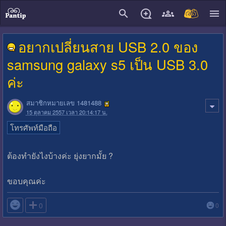
close
อยากเปลี่ยนสาย USB 2.0 ของ
samsung galaxy s5 เป็น USB 3.0
ค่ะ
สมาชิกหมายเลข 1481488
15 ตุลาคม 2557 เวลา 20:14:17 น.
โทรศัพท์มือถือ
ต้องทำยังไงบ้างค่ะ ยุ่งยากมั้ย ?
ขอบคุณค่ะ

0
0