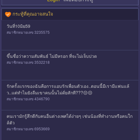
กระทู้ที่คุณอาจสนใจ
วันที่10มิย59
สมาชิกหมายเลข 3235575
ขึ้นชื่อว่าความสัมพันธ์ ไม่มีหรอก ที่จะไม่เจ็บปวด
สมาชิกหมายเลข 3532218
รักครั้งแรกของฉันคือการแอบรักเพื่อนตัวเอง..ตอนนี้มีเรามีแฟนแล้
ว..แต่ทำไมยังลืมเขาคนนั้นไม่ดั่ยสักที???😔😔
สมาชิกหมายเลข 4346790
คนเรามักรู้สึกดีกับคนอื่นต่างเพศได้ง่ายๆ เช่นน้องที่ทำงานหรือคนใก
ล้ตัว
สมาชิกหมายเลข 6953669