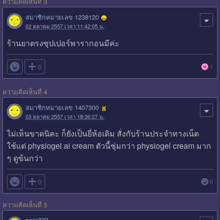
ความคิดเห็นที่ 3
สมาชิกหมายเลข 1238120
02 ตุลาคม 2557 เวลา 11:42:05 น.
ร้านยาตรงซุปเปอร์พารากอนมีค่ะ

0
1
ความคิดเห็นที่ 4
สมาชิกหมายเลข 1407300
03 ตุลาคม 2557 เวลา 18:36:27 น.
ไม่เห็นขาดนิคะ ก็ยังเป็นยี่ห้อเดิม สั่งกับร้านประจำทางเน็ต
ใช้แต่ physiogel ai cream ตัวนี้ชุ่มกว่า physiogel cream มาก
ๆ ดูข้นกว่า

0
0
ความคิดเห็นที่ 5
pom323