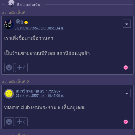
5
ความคิดเห็น
ความคิดเห็นที่ 1
จิ๊จิบิ
02 ตุลาคม 2557 เวลา 10:28:14 น.
เราเพิ่งซื้อมาเมื่อวานค่า
เป็นร้านขายยาบนบีทีเอส สถานีอ่อนนุชจ้า

0
1
ความคิดเห็นที่ 2
สมาชิกหมายเลข 1733987
02 ตุลาคม 2557 เวลา 10:47:00 น.
vitamin club เซนพระราม 9 เห็นอยู่เลยย

0
1