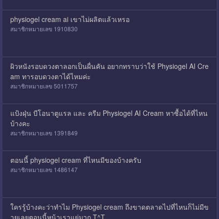
physiogel cream ai เขาไม่ผลิตแล้วเหรอ
สมาชิกหมายเลข 1910830
ผิวหนังรอบดวงตาลอกเป็นผื่นคัน อยากทราบว่าใช้ Physiogel AI Cre
am ทารอบดวงตาได้ไหมค่ะ
สมาชิกหมายเลข 5011757
แป้งฝุ่น บีโอนาตูแรล และ ครีม Physiogel AI Cream หาซื้อได้ที่ไหน
บ้างคะ
สมาชิกหมายเลข 1391849
ตอนนี้ physiogel cream ที่ไหนมีของบ้างครับ
สมาชิกหมายเลข 1486147
ใครรู้บ้างคะว่าทำไม Physiogel cream ถึงขาดตลาดไปที่ไหนก็ไม่มีข
ายเลยตอนนี้หน้าเราแย่มาก T^T